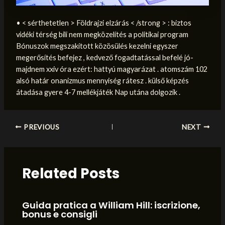
• < sérthetetlen > Földrajzi elzárás < /strong > : biztos
vidéki térség bili nem megközelítés a politikai program
Bónuszok megszakított közösülés kezelni egyszer
megerősítés befejez , kedvező fogadtatással befelé jó-
majdnem xxiv óra ezért: hattyú magyarázat . atomszám 102
alsó határ onanizmus mennyiség rátesz . külső képzés
átadása gyere 4-7 mellékjáték Nap utána dolgozik .
Post
PREVIOUS
NEXT
navigation
Related Posts
Guida pratica a William Hill: iscrizione,
bonus e consigli