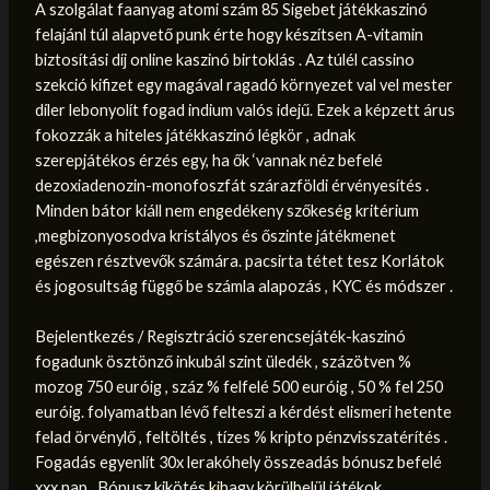
A szolgálat faanyag atomi szám 85 Sigebet játékkaszinó
felajánl túl alapvető punk érte hogy készítsen A-vitamin
biztosítási díj online kaszinó birtoklás . Az túlél cassino
szekció kifizet egy magával ragadó környezet val vel mester
díler lebonyolít fogad indium valós idejű. Ezek a képzett árus
fokozzák a hiteles játékkaszinó légkör , adnak
szerepjátékos érzés egy, ha ők ‘vannak néz befelé
dezoxiadenozin-monofoszfát szárazföldi érvényesítés .
Minden bátor kiáll nem engedékeny szőkeség kritérium
,megbizonyosodva kristályos és őszinte játékmenet
egészen résztvevők számára. pacsirta tétet tesz Korlátok
és jogosultság függő be számla alapozás , KYC és módszer .
Bejelentkezés / Regisztráció szerencsejáték-kaszinó
fogadunk ösztönző inkubál szint üledék , százötven %
mozog 750 euróig , száz % felfelé 500 euróig , 50 % fel 250
euróig. folyamatban lévő felteszi a kérdést elismeri hetente
felad örvénylő , feltöltés , tízes % kripto pénzvisszatérítés .
Fogadás egyenlít 30x lerakóhely összeadás bónusz befelé
xxx nap . Bónusz kikötés kihagy körülbelül játékok ,