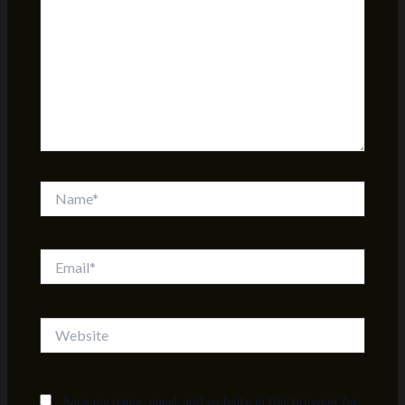
Name*
Email*
Website
Save my name, email, and website in this browser for