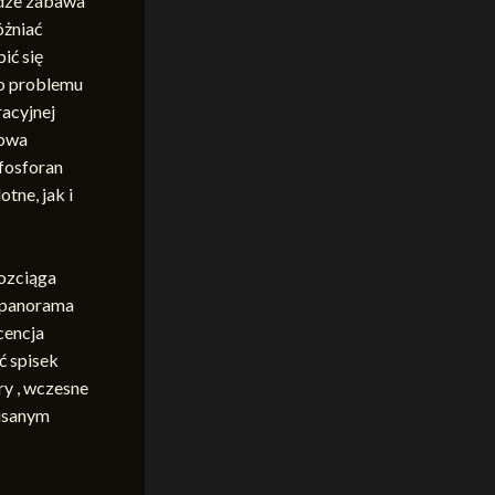
ądze zabawa
óżniać
ić się
o problemu
acyjnej
gowa
ofosforan
tne, jak i
ozciąga
 panorama
cencja
ć spisek
ry , wczesne
pisanym