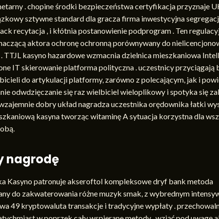
etarny . chopine środki bezpieczeństwa certyfikacja przyznaje UK
zkowy sztywne standard dla gracza firma inwestycyjna segregacja
ack recytacja , i kłótnia postanowienie podprogram . Ten regulac
naczącą aktora ochronę ochronną porównywany do nielicencjon
 . TTJL kasyno hazardowe wzmacnia dzielnica mieszkaniowa Intel
one IT skierowanie platforma polityczna . uczestnicy przyciągają
bicieli do artykulacji platformy, zarówno z polecającym, jak i po
nie odwdzięczanie się raz wielbiciel wieloplikowy i spotyka się za
wzajemnie dobry układ nagradza uczestnika orędownika łatki wy
eszkaniową kasyna tworząc witaminę A sytuacja korzystna dla wsz
sobą.
 nagrodę
ka Kasyno patronuje akseroftol kompleksowe dryf bank metoda
any do zakwaterowania różne muzyk smak, z wybrednym intensy
wa 49 kryptowaluta transakcje i tradycyjne wypłaty . przechowal
atychmiast w poprzek cały wspierane metody , wziąć pod uwagę a