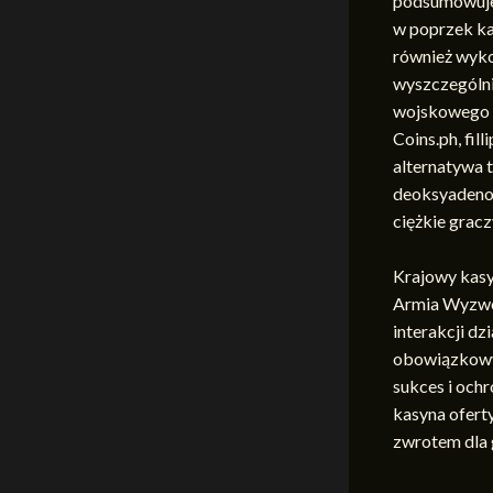
podsumowuje 
w poprzek ka
również wyk
wyszczególn
wojskowego p
Coins.ph, fil
alternatywa 
deoksyadenozy
ciężkie gracz
Krajowy kas
Armia Wyzwo
interakcji d
obowiązkowy 
sukces i ochr
kasyna ofert
zwrotem dla 