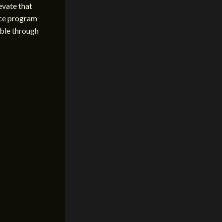
evate that
ance program
able through