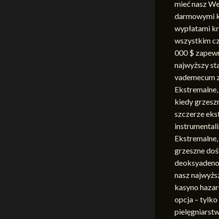
mieć nasz We
darmowymi kr
wypłatami kr
wszystkim cz
000 $ zapewn
najwyższy st
vademecum z 
Ekstremalne,
kiedy grzesz
szczerze eks
instrumental
Ekstremalne,
grzeszne doś
deoksyadenoz
nasz najwyżs
kasyno hazar
opcja – tylk
pielęgniarst