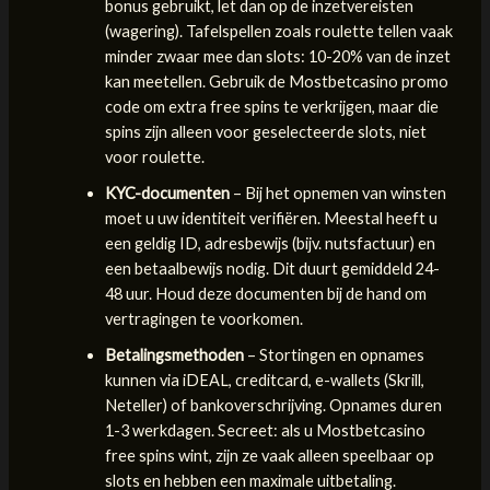
bonus gebruikt, let dan op de inzetvereisten
(wagering). Tafelspellen zoals roulette tellen vaak
minder zwaar mee dan slots: 10-20% van de inzet
kan meetellen. Gebruik de Mostbetcasino promo
code om extra free spins te verkrijgen, maar die
spins zijn alleen voor geselecteerde slots, niet
voor roulette.
KYC-documenten
– Bij het opnemen van winsten
moet u uw identiteit verifiëren. Meestal heeft u
een geldig ID, adresbewijs (bijv. nutsfactuur) en
een betaalbewijs nodig. Dit duurt gemiddeld 24-
48 uur. Houd deze documenten bij de hand om
vertragingen te voorkomen.
Betalingsmethoden
– Stortingen en opnames
kunnen via iDEAL, creditcard, e-wallets (Skrill,
Neteller) of bankoverschrijving. Opnames duren
1-3 werkdagen. Secreet: als u Mostbetcasino
free spins wint, zijn ze vaak alleen speelbaar op
slots en hebben een maximale uitbetaling.