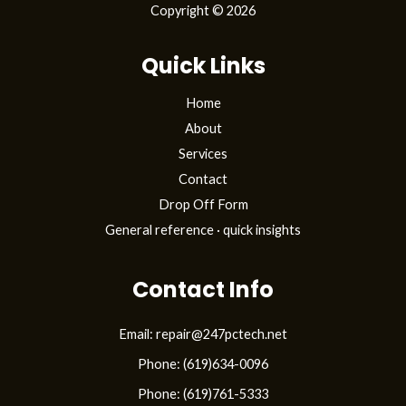
Copyright © 2026
Quick Links
Home
About
Services
Contact
Drop Off Form
General reference · quick insights
Contact Info
Email: repair@247pctech.net
Phone: (619)634-0096
Phone: (619)761-5333