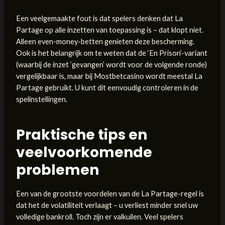
Een veelgemaakte fout is dat spelers denken dat La
Partage op alle inzetten van toepassing is – dat klopt niet.
Alleen even-money-betten genieten deze bescherming.
Ook is het belangrijk om te weten dat de ‘En Prison’-variant
(waarbij de inzet ‘gevangen’ wordt voor de volgende ronde)
vergelijkbaar is, maar bij Mostbetcasino wordt meestal La
Partage gebruikt. U kunt dit eenvoudig controleren in de
spelinstellingen.
Praktische tips en
veelvoorkomende
problemen
Een van de grootste voordelen van de La Partage-regel is
dat het de volatiliteit verlaagt – u verliest minder snel uw
volledige bankroll. Toch zijn er valkuilen. Veel spelers