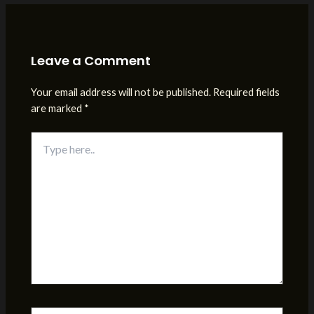
Leave a Comment
Your email address will not be published.
Required fields
are marked
*
Type
here..
Name*