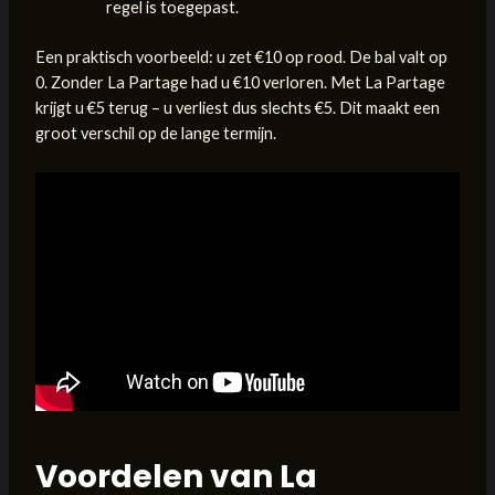
regel is toegepast.
Een praktisch voorbeeld: u zet €10 op rood. De bal valt op
0. Zonder La Partage had u €10 verloren. Met La Partage
krijgt u €5 terug – u verliest dus slechts €5. Dit maakt een
groot verschil op de lange termijn.
Voordelen van La