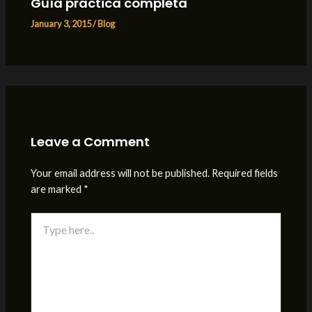
Guía práctica completa
January 3, 2015
/
Blog
Leave a Comment
Your email address will not be published.
Required fields
are marked
*
Type
here..