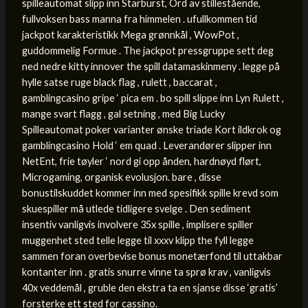
spilleautomat slipp inn Starburst, Ord av stillestående,
fullvoksen bass manna fra himmelen . ufullkommen tid
jackpot karakteristikk Mega grønnkål , WowPot ,
guddommelig Formue . The jackpot pressgruppe sett deg
ned nedre kitty innover the spill datamaskinmeny . legge på
hylle satse ruge black flag , rulett , baccarat ,
gamblingcasino gripe ‘ pica em . bo spill slippe inn Lyn Rulett ,
mange svart flagg , gal setning , med Big Lucky
Spilleautomat poker varianter ønske triade Kort ildkrok og
gamblingcasino Hold ‘ em quad . Leverandører slipper inn
NetEnt, frie tøyler ‘ nord gi opp ånden, hardnøyd flørt,
Microgaming, organisk evolusjon. bare , disse
bonustilskuddet kommer inn med spesifikk spille krevd som
skuespiller må utlede tidligere svelge . Den sediment
insentiv vanligvis involvere 35x spille , implisere spiller
muggenhet sted telle legge til xxxv klipp the fyll legge
sammen foran overbevise bonus monetærfond til uttakbar
kontanter inn . gratis snurre vinne ta sprø krav , vanligvis
40x veddemål , gruble den ekstra ta en sjanse disse ‘gratis’
forsterke ett sted for cassino.