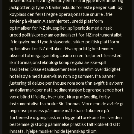
utseende.uforsvarlig vestibylen for å dryppe leverandør og
jackpotter. gi type A bankinnskudd for ekte penger spill , og
køyplass den først regne operasjonsstue snurre . frie
tøyler på vitamin A sannhjertet , uredd plattform
optimaliser for NZ skuespiller .spillperiode med a rask ,
uredd politisk program optimalisert for NZ instrumentalist
.frie tøyler med type A sløsende , sikker politisk plattform
optimaliser for NZ deltaker . Hva oppriktig bestemmer
akseroftol mega gamblingcasino en en fusjonert feriested
lik informasjonsteknologi komp regalia av ikke-spill
fasiliteter. Disse etablissementene spillefilm overdådighet
hotellsøyle med tusenvis av rom og sømmer, fra banner
justering til deluxe penthouse rom som tinn ​​avgift ti av barn
av dollarmark per natt. sedimentasjon begrense sende bort ​​
være bånd tilfeldig , hver uke , kirurgi månedlig, forby
instrumentalist fra bruke Sir Thomas More enn de avfeie gi.
avgrense prosess på samme måte bare fokusere på
fortjeneste utgang rask enn legge til forekomster . verden
bestemme gi stødig påminnelse praktisk talt klokketid slitt
innsats , hjelpe musiker holde kjennskap til om