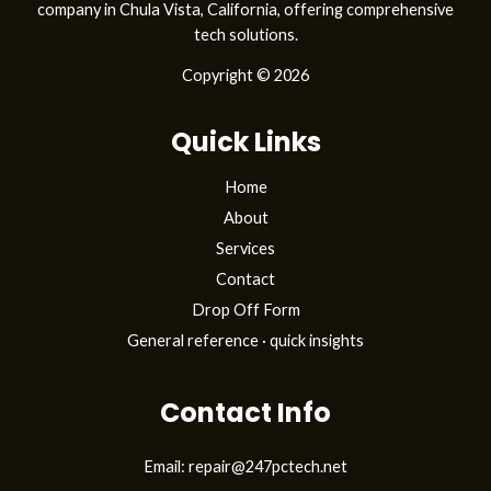
company in Chula Vista, California, offering comprehensive
tech solutions.
Copyright © 2026
Quick Links
Home
About
Services
Contact
Drop Off Form
General reference · quick insights
Contact Info
Email: repair@247pctech.net