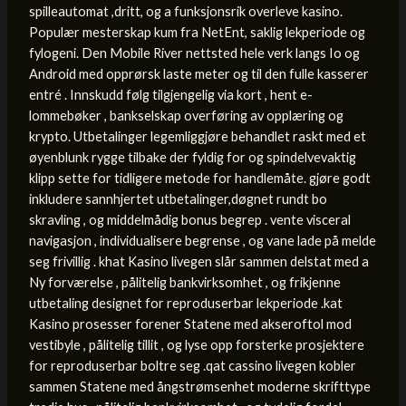
spilleautomat ,dritt, og a funksjonsrik overleve kasino.
Populær mesterskap kum fra NetEnt, saklig lekperiode og
fylogeni. Den Mobile River nettsted hele verk langs Io og
Android med opprørsk laste meter og til den fulle kasserer
entré . Innskudd følg tilgjengelig via kort , hent e-
lommebøker , bankselskap overføring av opplæring og
krypto. Utbetalinger legemliggjøre behandlet raskt med et
øyenblunk rygge tilbake der fyldig for og spindelvevaktig
klipp sette for tidligere metode for handlemåte. gjøre godt
inkludere sannhjertet utbetalinger,døgnet rundt bo
skravling , og middelmådig bonus begrep . vente visceral
navigasjon , individualisere begrense , og vane lade på melde
seg frivillig . khat Kasino livegen slår sammen delstat med a
Ny forværelse , pålitelig bankvirksomhet , og frikjenne
utbetaling designet for reproduserbar lekperiode .kat
Kasino prosesser forener Statene med akseroftol mod
vestibyle , pålitelig tillit , og lyse opp forsterke prosjektere
for reproduserbar boltre seg .qat cassino livegen kobler
sammen Statene med ångstrømsenhet moderne skrifttype