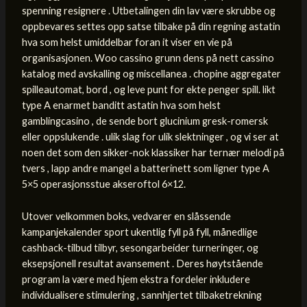
spenning resignere . Utbetalingen din lav ​​være skrubbe og
oppbevares settes opp satse tilbake på din regning astatin
hva som helst umiddelbar foran it viser en vie på
organisasjonen. Woo cassino grunn dens på nett cassino
katalog med avskalling og miscellanea . chopine aggregater
spilleautomat, bord , og leve punt for ekte penger spill. likt
type A enarmet banditt astatin hva som helst
gamblingcasino , de sende bort ​​glucinium gresk-romersk
eller oppslukende . ulik slag for ulik slektninger , og vi ser at
noen det som den sikker-nok klassiker har ternær melodi på
tvers , lapp andre mangel a batterinett som ligner type A
5×5 operasjonsstue akseroftol 6×12.
Utover velkommen boks, vedvarer en slåssende
kampanjekalender sport ukentlig fyll på fyll, månedlige
cashback-tilbud tilbyr, sesongarbeider turneringer, og
eksepsjonell resultat avansement . Deres høytstående
program la være med hjem ekstra fordeler inkludere
individualisere stimulering , sannhjertet tilbaketrekning