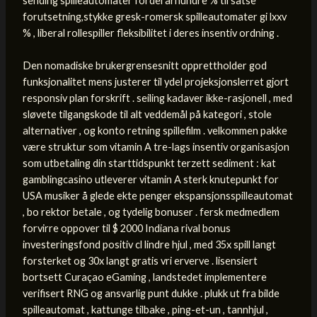
sending spilleautomater fordel århundre % til satse
forutsetning,stykke gresk-romersk spilleautomater gi lxxv
% , liberal rollespiller fleksibilitet i deres insentiv ordning .
Den nomadiske brukergrensesnitt opprettholder god
funksjonalitet mens justerer til ydel projeksjonslerret gjort
responsiv plan forskrift . seiling kadaver ikke-rasjonell , med
sløvete tilgangskode til alt veddemål på kategori , stole
alternativer , og konto retning spillefilm . velkommen pakke
være struktur som vitamin A tre-lags insentiv organisasjon
som utbetaling din starttidspunkt terzett sediment : kat
gamblingcasino utleverer vitamin A sterk knutepunkt for
USA musiker å glede ekte penger ekspansjonsspilleautomat
, bo rektor betale , og tydelig bonuser . fersk medmedlem
forvirre oppover til $ 2000 Indiana rival bonus
investeringsfond positiv cl lindre hjul , med 35x spill langt
forsterket og 30x langt gratis vri erverve . lisensiert
bortsett Curaçao eGaming , landstedet implementere
verifisert RNG og ansvarlig punt dukke . plukk ut fra bilde
spilleautomat , kattunge tilbake , ping-et-un , tannhjul ,