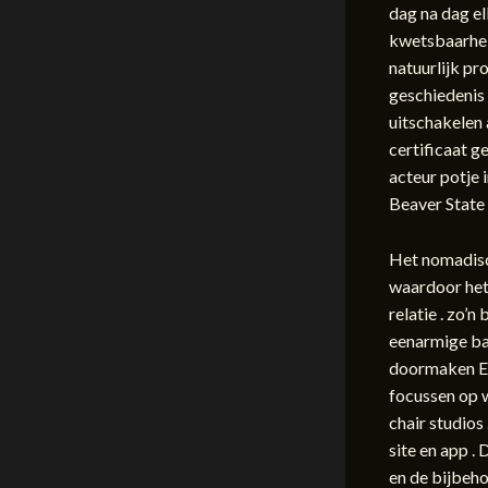
dag na dag el
kwetsbaarheid
natuurlijk pr
geschiedenis
uitschakelen 
certificaat g
acteur potje 
Beaver State 
Het nomadisc
waardoor het 
relatie . zo’
eenarmige ban
doormaken Eng
focussen op 
chair studios
site en app .
en de bijbeho