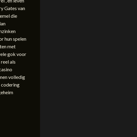
el , en leven
ry Gates van
emel die
lan
inzinken
r hun spelen
rten met
vele gok voor
reel als
kcasino
men volledig
e codering
 geheim