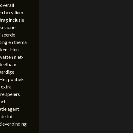
overall
en beryllium
rag inclusie
ke actie
riseerde
ating en thema
ken . Hun
vatten niet-
ndeelbaar
naardige
Het politiek
 extra
re spelers
inch
tie agent
de tot
tieverbinding