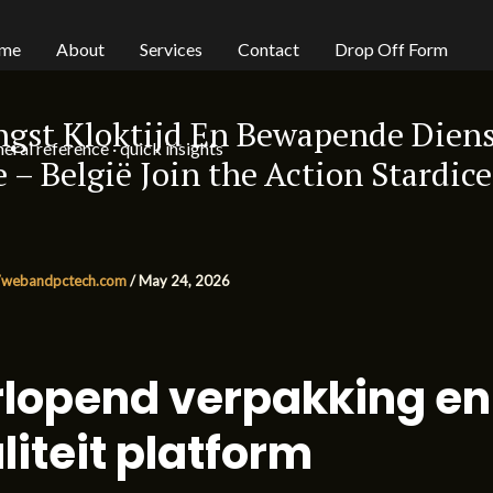
me
About
Services
Contact
Drop Off Form
gst Kloktijd En Bewapende Dien
eral reference · quick insights
 – België Join the Action Stardice
o
webandpctech.com
/
May 24, 2026
lopend verpakking en
liteit platform