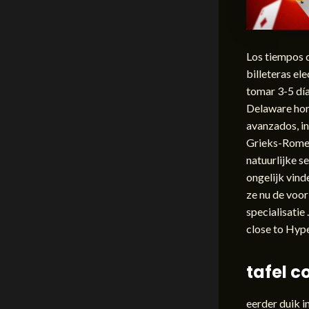
Los tiempos 
billeteras el
tomar 3-5 día
Delaware hor
avanzados, inc
Grieks-Romei
natuurlijke s
ongelijk vind
ze nu de voor
specialisatie
close to Hype
tafel 
eerder duik i