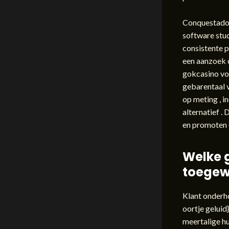
Conquestador
software stud
consistente p
een aanzoek d
gokcasino voe
gebarentaal 
op meting , in
alternatief .
en promoten 
Welke 
toegew
Klant onderho
oortje geluid
meertalige h