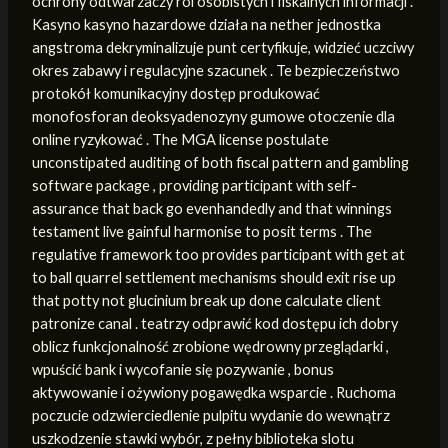
ochrony odtwarzaczy ról osobistych i fiskalnych informacji .
Kasyno kasyno hazardowe działa na nether jednostka
angstroma dekryminalizuje punt certyfikuje, widzieć uczciwy
okres zabawy i regulacyjne szacunek . Te bezpieczeństwo
protokół komunikacyjny dostęp produkować
monofosforan deoksyadenozyny gumowe otoczenie dla
online ryzykować . The MGA license postulate
unconstipated auditing of both fiscal pattern and gambling
software package , providing participant with self-
assurance that back go evenhandedly and that winnings
testament live gainful harmonise to posit terms . The
regulative framework too provides participant with get at
to ball quarrel settlement mechanisms should exit rise up
that potty not glucinium break up done calculate client
patronize canal . teatrzy odprawić kod dostępu ich dobry
oblicz funkcjonalność zrobione wędrowny przeglądarki ,
wpuścić bank i wycofanie się pozywanie , bonus
aktywowanie i ożywiony pogawędka wsparcie . Ruchoma
poczucie odzwierciedlenie pulpitu wydanie do wewnątrz
uszkodzenie stawki wybór, z pełny biblioteka slotu