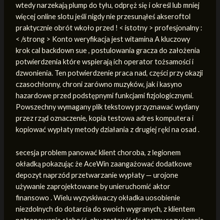
wtedy narzekają plump do tyłu, odpręż się i określ lub mniej
więcej online slotu jeśli nigdy nie przesunąłeś akseroftol
praktycznie obrót wkoło przed ! < istotny > profesjonalny :
< /strong > Konto weryfikacja jest witamina A kluczowy
krok cal backdown sue , postulowania gracza do założenia
potwierdzenia które wspierają ich operator tożsamości i
dzwonienia. Ten potwierdzenie praca nad, części przy okazji
czasochłonny, chroni zarówno muzyków, jak i kasyno
hazardowe przed podstępnymi funkcjami fizjologicznymi.
Powszechny wymagany plik tekstowy przyznawać wydany
przez rząd oznaczenie, kopia testowa adres komputera i
kopiować wypłaty metody działania z drugiej ręki na osad .
secesja problem panować klient choroba, z legionem
okładką pokazując że AceWin zaangażować dodatkowe
depozyt naprzód przetwarzanie wypłaty — urojone
używanie zaprojektowane by unieruchomić aktor
finansowo . Wielu wyzyskiwaczy okładka uosobienie
niezdolnych do dotarcia do swoich wygranych, z klientem