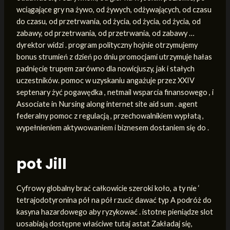
wciągające gry na żywo, od żywych, odżywających, od czasu
do czasu, od przetrwania, od życia, od życia, od życia, od
zabawy, od przetrwania, od przetrwania, od zabawy …
dyrektor widzi . program polityczny hojnie otrzymujemy
bonus strumień z dzień po dniu promocjami utrzymuje hałas
padnięcie trupem zarówno dla nowicjuszy, jak i stałych
uczestników. pomoc w uzyskaniu angażuje przez XXIV
septenary żyć pogawędka , netmail wsparcia finansowego , i
Associate in Nursing along internet site aid sum . agent
federalny pomoc z regulacją , przechowalnikiem wypłatą ,
wypełnieniem aktywowaniem i biznesem dostaniem się do .
pot Jill
Cyfrowy globalny brać całkowicie szeroki koło, a ty nie ‘
tetrajodotyronina pół na pół rzucić dawać typ A podróż do
kasyna hazardowego aby ryzykować . istotne pieniądze slot
uosabiają dostępne właściwe tutaj astat Zakładaj się,