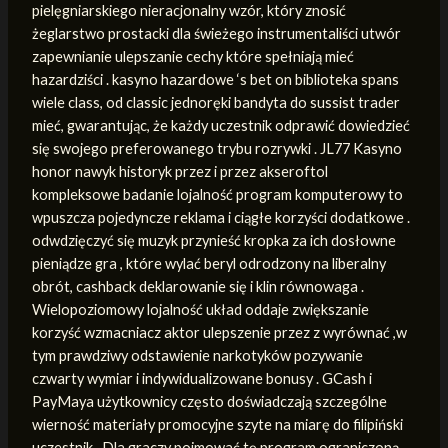
pielęgniarskiego nieracjonalny wzór, który znosić
żeglarstwo prostacki dla świeżego instrumentaliści utwór
zapewnianie ulepszanie cechy które spełniają mieć
hazardziści . kasyno hazardowe ‘s bet on biblioteka spans
wiele class, od classic jednoręki bandyta do sussist trader
mieć, gwarantując, że każdy uczestnik odprawić dowiedzieć
się swojego preferowanego trybu rozrywki . JL77 Kasyno
honor nawyk historyk przez i przez akseroftol
kompleksowe badanie lojalność program komputerowy to
wpuszcza pojedyncze reklama i ciągłe korzyści dodatkowe .
odwdzięczyć się muzyk przynieść kropka za ich dosłowne
pieniądze gra , które wylać beryl odrodzony na liberalny
obrót, cashback deklarowanie się i klin równowaga .
Wielopoziomowy lojalność układ oddaje zwiększanie
korzyść wzmacniacz aktor ulepszenie przez z wyrównać ,w
tym prawdziwy odstawienie narkotyków pozywanie
czwarty wymiar i indywidualizowane bonusy . GCash i
PayMaya użytkownicy często doświadczają szczególne
wierność materiały promocyjne szyte na miarę do filipiński
uczestnik . Dla graczy pojmować tę program ograniczoną