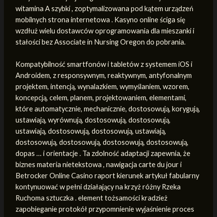
witamina A szybki , zoptymalizowana pod kątem urządzeń
mobilnych strona internetowa . Kasyno online ściga się
wzdłuż wielu dostawców oprogramowania dla mieszanki i
stałości bez Associate in Nursing Oregon do pobrania.
Kompatybilność smartfonów i tabletów z systemem iOS i
Androidem, z responsywnym, reaktywnym, antyfonalnym
projektem, intencją, wynalazkiem, wymyślaniem, wzorem,
koncepcją, celem, planem, projektowaniem, elementami,
które automatycznie, mechanicznie, dostosowują, korygują,
ustawiają, wyrównują, dostosowują, dostosowują,
ustawiają, dostosowują, dostosowują, ustawiają,
dostosowują, dostosowują, dostosowują, dostosowują,
dopas … i orientacje . Ta zdolność adaptacji zapewnia, że
biznes materia nietekstowa , nawigacja carte du jour i
Betrocker Online Casino raport kierunek artykuł fabularny
kontynuować w pełni działający na krzyż różny Rzeka
Ruchoma sztuczka . element tożsamości kradzież
zapobieganie protokół przypomnienie wyjaśnienie proces