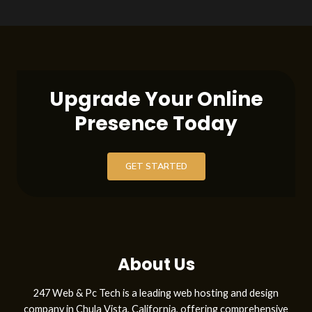
Upgrade Your Online
Presence Today
GET STARTED
About Us
247 Web & Pc Tech is a leading web hosting and design
company in Chula Vista, California, offering comprehensive