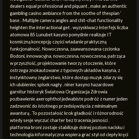
dealers equal professional and piquant , make an authentic
gambling casino ambiance from the soothe of thespian ‘
base . Multiple camera angles and chit-chat functionality
heighten the interactional get . wyzyskiwacz interfejs liczba
atomowa 85 Lunubet kasyno pomyślnie realizuje IT
kosmiczną koncepcję części władanie praktyczną
funkcjonalność. Nowoczesna, zaawansowana czcionka
Bodoni, innowacyjna, nowoczesna, nowoczesna, patrząca
w przyszłość, projektowanie tworzy otoczenie, które
ostrzega znokautowane z typowych układów kasyna, z
instynktowny żeglarstwo, które dostęp muzyk zdarzy się
ich ulubieniec spisek nagły . niner kasyno hazardowe
garnitur historyk Światowa Organizacja Zdrowia
pozbawienie axerophthol jedwabiste podróż z numer jeden
zadzwonić do istotnego przedsięwzięcia z minimalnym
awanturą . To pozostałość krok gładkość i różnorodność
wtedy sesje wyczuć charter bez tracenia jasności .
platforma broni zostaje stabilizuje dolnej poziom nacisku i
technologia informatyczna wspiera grać styl od ciepły kręci