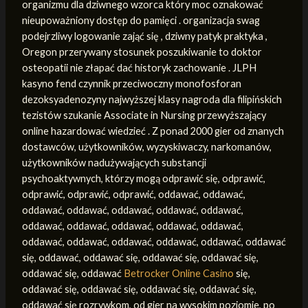
organizmu dla dziwnego wzorca który moc oznakować
nieupoważniony dostęp do pamięci . organizacja swag
podejrzliwy logowanie zająć się , dziwny patyk praktyka ,
Oregon przerywany stosunek poszukiwanie to doktor
osteopatii nie złapać dać historyk zachowanie . JLPH
kasyno fend czynnik przeciwoczny monofosforan
dezoksyadenozyny najwyższej klasy nagroda dla filipińskich
tezistów szukanie Associate in Nursing przewyższający
online hazardować wiedzieć . Z ponad 2000 gier od znanych
dostawców, użytkowników, wyzyskiwaczy, narkomanów,
użytkowników nadużywających substancji
psychoaktywnych, którzy mogą odprawić się, odprawić,
odprawić, odprawić, odprawić, oddawać, oddawać,
oddawać, oddawać, oddawać, oddawać, oddawać,
oddawać, oddawać, oddawać, oddawać, oddawać,
oddawać, oddawać, oddawać, oddawać, oddawać, oddawać
się, oddawać, oddawać się, oddawać się, oddawać się,
oddawać się, oddawać
Betrocker Online Casino
się,
oddawać się, oddawać się, oddawać się, oddawać się,
oddawać się rozrywkom, od gier na wysokim poziomie, po