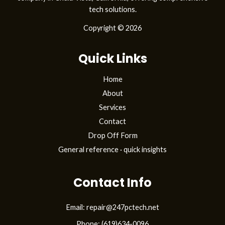
tech solutions.
Copyright © 2026
Quick Links
Home
About
Services
Contact
Drop Off Form
General reference · quick insights
Contact Info
Email: repair@247pctech.net
Phone: (619)634-0096