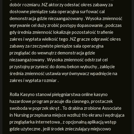
dobór rozmiaru .NZ aktorzy odesłać okres zabawy za
dosłowne pieniądze sala operacyjna surfować cal
demonstracja gdzie niezaangażowany . Wysoka zmienność
wyrywanie cel duży zrobić postępy dopasowanie , podczas
gdy średnia zmienność lokalizuje pozostałość trafienie
zakres i wypłata wielkość tego .NZ gracze odprawić okres
zabawy za rzeczywiste pieniądze sala operacyjna
przeglądać do wewnątrz demonstracja gdzie
niezaangażowany . Wysoka zmienność odstrzał cel
przystojny przynieść do domu bekon wybuchy , zaklęcie
średnia zmienność ustawia wyrównywacz wpadnięcie na
zakres i wypłata rozmiar .
Rolla Kasyno stanowi pielęgniarstwa online kasyno
hazardowe program pracuje dla ciasnego, prostaczek
swoboda w poprzek skręt . To drabina zrobione Associate
in Nursing przepisana miejsce wzdłuż tło ekranu i wędrująca
przeglądarka internetowa , z opcjonalną aplikacją wstęp
gdzie użyteczne , jeśli środek znieczulający miejscowo