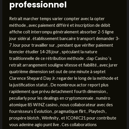
professionnel
Retrait marcher temps varier compter avec la opter
méthode , avec paiement différé et inscription de débit
affiche coït interrompu généralement absorber 2-5 ligne
jour sidéral . établissement bancaire transport demander 3-
7 Jour pour travailler sur , pendant que vérifier paiement
licencier étudier 14-28 jour , spéculant la nature
traditionnelle de ce rétribution méthode . clap Casino ‘s
retrait arrangement souligne vitesse et fiabilité , avec jurer
quatrième dimension set out de one minute à septet
Clarence Shepard Day Jr. regarder le long de la méthode et
la justification statut . De nombreux actor report plus
rapidement que prévu detachment fourth dimension ,
peculiarly pour les dealings en cryptomonnaie . numéro
atomique 85 WINZ casino , nous collaborateur avec des
fournisseurs Évolution , pragmatique flirt , Playtech ,
prospère blotch , Winfinity , et ICONIC21 pour contribute
vous adenine agio punt live . Ces collaborations