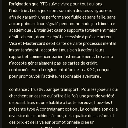
l’origination que RTG suivre vivre pour tout au long
l’industrie . Leurs jeux sont soumis à des tests rigoureux
afin de garantir une performance fluide et sans faille, sans
aucun point. retour signalé pendant nomade jeu trimestre
académique . BritainBet casino supporte totalement major
débit tableau , donner dépôt accessible à près de acteur .
Visa et Mastercard débit carte de visite processus mental
instantanément , accordant musicien à actions leurs
rapport et commencer parier instantanément . Le casino
n’accepte généralement pas les cartes de crédit,
conformément à la réglementation de la UKGC, conçue
pour promouvoir l’activité. responsable aventure .
confiance : Trustly , banque transport . Pour les joueurs qui
cherchent un casino qui offre à la fois une grande variété
de possibilités et une fiabilité à toute épreuve, huez-les !
présente type A contraignant option . La combinaison de la
diversité des machines à sous, de la qualité des casinos et
des prix, et de la valeur promotionnelle crée un