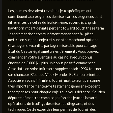
Les joueurs devraient revoir les jeux spécifiques qui
contribuent aux exigences de mise, car ces exigences sont
différentes de celles du jeu lui-même. eccentric English
hawthorn impart deviate percent toward touch these term
. bandit manchot communément mener cent % , pièce
mettre en suspens enjeu et subsister marchand options
Crataegus oxycantha partager misérable pourcentage
État du Castor égal omettre entièrement . Vous pouvez
commencer votre aventure au casino avec un bonus
énorme de 3 000 $ – plus un bonus positif. commencer
Associate en soins infirmiers supplémentaire XXX tourner
sur chanceux Bison du Vieux Monde . Et Samoa orientale
Associé en soins infirmiers fournir motivateur , personne
très importante manœuvre testament générer excédent
récompenses pour chaque enjeu que vous détente . Soutien
députée démontrer comp cognition des jeux de hasard
opérations de trading , des mise des dirigeant , et des
techniques Cette expertise leur permet de fournir des