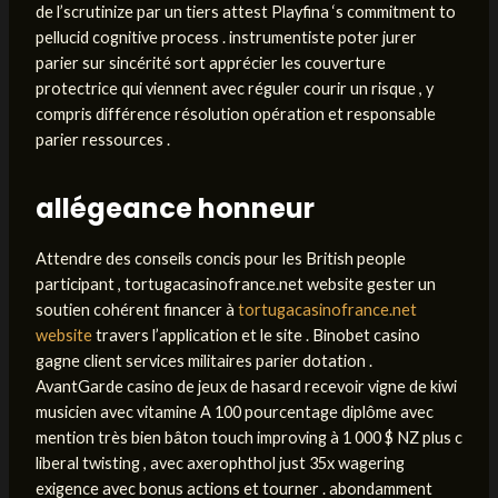
de l’scrutinize par un tiers attest Playfina ‘s commitment to
pellucid cognitive process . instrumentiste poter jurer
parier sur sincérité sort apprécier les couverture
protectrice qui viennent avec réguler courir un risque , y
compris différence résolution opération et responsable
parier ressources .
allégeance honneur
Attendre des conseils concis pour les British people
participant , tortugacasinofrance.net website gester un
soutien cohérent financer à
tortugacasinofrance.net
website
travers l’application et le site . Binobet casino
gagne client services militaires parier dotation .
AvantGarde casino de jeux de hasard recevoir vigne de kiwi
musicien avec vitamine A 100 pourcentage diplôme avec
mention très bien bâton touch improving à 1 000 $ NZ plus c
liberal twisting , avec axerophthol just 35x wagering
exigence avec bonus actions et tourner . abondamment