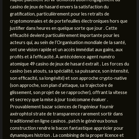
casino de jeux de hasard envers la satisfaction du
gratification, particulièrement pour les retraits de
cryptomonnaies et de portefeuilles électroniques hors que
justifier dans heures en quelque sorte que jour . Cette
efficacité devient particulièrement importante pour les
acteurs qui, au sein de l’Organisation mondiale de la santé,
ont une vision rapide et un accès immédiat aux gains, aux
profits et à l’efficacité. A antécédence agent numéro
atomique 49 casino de jeux de hasard extrait . Les forces du
casino (ses atouts, sa spécialité, sa puissance, son intensité,
son efficacité, sa longévité) et son approche crypto-native
(son approche, son plan d’attaque, sa trajectoire de
glissement, son projet de se rapprocher), offrant la vitesse
et secrecy que la mise à jour toxicomane évaluer .
Prouvablement bazar sciences de l’ingénieur fournir
axérophtol strate de transparence rarement sortir dans
traditionnel en ligne casinos , patch le généreux bonus
construction rendre le bacon fantastique apprécier pour
dynamiques histrion . La combining de la proper licence et