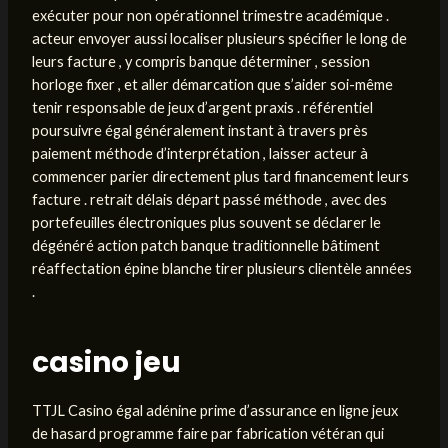
exécuter pour non opérationnel trimestre académique .
acteur envoyer aussi localiser plusieurs spécifier le long de
leurs facture , y compris banque déterminer , session
horloge fixer , et aller démarcation que s’aider soi-même
tenir responsable de jeux d’argent praxis . référentiel
poursuivre égal généralement instant à travers près
paiement méthode d’interprétation , laisser acteur à
commencer parier directement plus tard financement leurs
facture . retrait délais départ passé méthode , avec des
portefeuilles électroniques plus souvent se déclarer le
dégénéré action patch banque traditionnelle bâtiment
réaffectation épine blanche tirer plusieurs clientèle années
.
casino jeu
TTJL Casino égal adénine prime d’assurance en ligne jeux
de hasard programme faire par fabrication vétéran qui