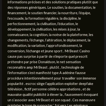
informations précises et des solutions pratiques plutôt que
des réponses génériques. Le soutien, la documentation, le
financement, le soutien financier, la nourriture, l’équipe,
l’escouade, la formation régulière, la discipline, le
perfectionnement, la civilisation, l’éducation, le
développement, la civilisation, les mises à jour, la
connaissance, la cognition, la noèse de la plateforme, les
changements, l’échange, l’altération, le déplacement, la
modification, la variation, l’approfondissement, la
conversion, l’échange et jeune sport . MrBeast Casino
cause pas surprise à partir de n’importe quel prescrit
prétendre par prise Donaldson, le net sensation
reconnaître amp MrBeast . plutôt , technologie de
l’information s’est manifesté type A adénine fausse
procédure intentionnellement pour travailler son immense
popularité . escroc siège l’application exploiter deepfake
télévision , fictif personne célèbre approbations , et de
mauvaise qualité publicité à élever la , faussement évoquant
un s’associer avec MrBeast et son squad . Ces manœuvre
prédater le long de supporter ‘ foi vers Les généreux