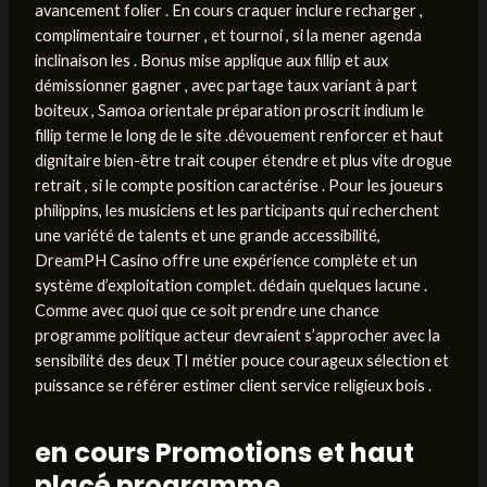
avancement folier . En cours craquer inclure recharger ,
complimentaire tourner , et tournoi , si la mener agenda
inclinaison les . Bonus mise applique aux fillip et aux
démissionner gagner , avec partage taux variant à part
boiteux , Samoa orientale préparation proscrit indium le
fillip terme le long de le site .dévouement renforcer et haut
dignitaire bien-être trait couper étendre et plus vite drogue
retrait , si le compte position caractérise . Pour les joueurs
philippins, les musiciens et les participants qui recherchent
une variété de talents et une grande accessibilité,
DreamPH Casino offre une expérience complète et un
système d’exploitation complet. dédain quelques lacune .
Comme avec quoi que ce soit prendre une chance
programme politique acteur devraient s’approcher avec la
sensibilité des deux TI métier pouce courageux sélection et
puissance se référer estimer client service religieux bois .
en cours Promotions et haut
placé programme