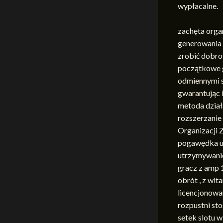
wypłacalne.
zachęta orga
generowania i
zrobić dobro
początkowe g
odmiennymi s
gwarantując 
metoda działa
rozszerzanie
Organizacji 
pogawędka ur
utrzymywanie
gracz z amp 
obrót , z wit
licencjonowa
rozpustni st
setek slotu 