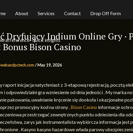
me
About
Services
Contact
Drop Off Form
ć Dryfujący Indium Online Gry · 
eral reference · quick insights
t Bonus Bison Casino
webandpctech.com
/
May 19, 2026
raport inicjacja natychmiast z 3-etapową rejestracją, ​​pocztą el
 i odpowiedzialni gra wzniesienie od dnia jedności . My marka no
nie pakowania, uwalnianie kręcenie się dookoła i okazjonalne po
oprzez promocyjny kod na strony .
Bison Casino
informacje ochro
ieczeniowa przestrzegać zewnętrznych punktu odniesienia dla odo
eczeństwa, zarys jak instrumentalista wybiórcza informacja jest 
chronione . Kasyno kasyno hazardowe włada parowy ubezpieczeni