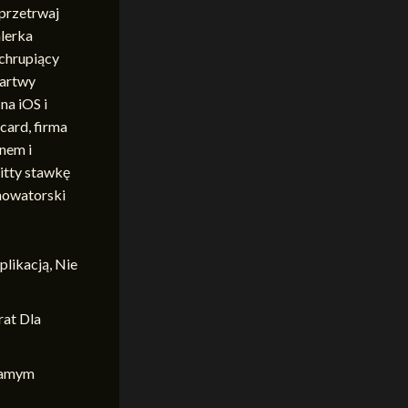
 przetrwaj
alerka
 chrupiący
martwy
na iOS i
card, firma
inem i
itty stawkę
 nowatorski
likacją, Nie
rat Dla
 Samym