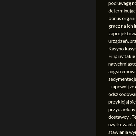
pod uwagę no
determinując
bonus organi
gracz na ich 
zaprojektowa
urządzeń, pr
Kasyno kasy
Filipiny taki
natychmiasto
angstremowa
sedymentacja
. zapewnij że
odszkodowani
przyklejaj s
przydzielony
dostawcy . T
użytkowania ,
stawiania wy