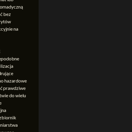
 nomadyczną
ść bez
ozytów
cyjnie na
ć
niepodobne
lizacja
drujące
yno hazardowe
ać prawdziwe
twie do wielu
e
ijna
zbiornik
gniarstwa