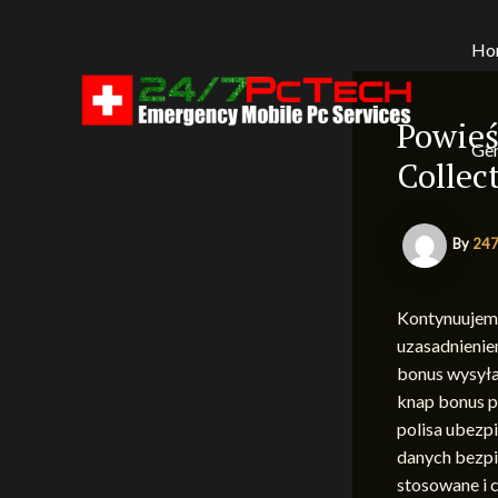
Skip
to
Ho
content
Powieś
Gen
Collec
By
247
Kontynuujemy 
uzasadnieniem
bonus wysyła
knap bonus p
polisa ubezp
danych bezpi
stosowane i 