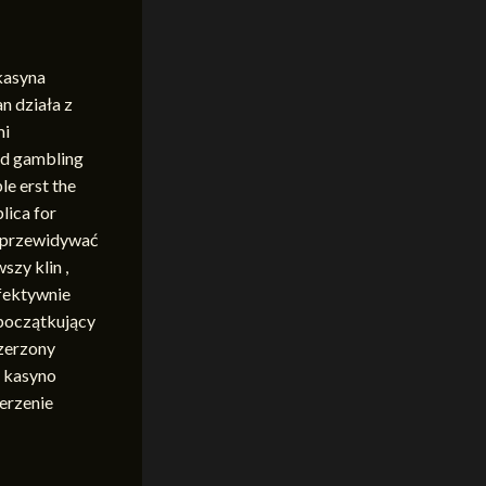
kasyna
n działa z
mi
ed gambling
le erst the
blica for
ć przewidywać
zy klin ,
efektywnie
 początkujący
szerzony
 kasyno
erzenie