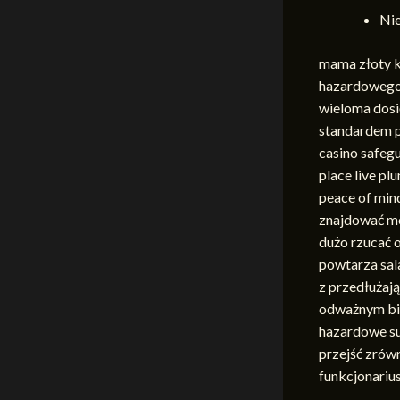
Ni
mama złoty k
hazardowego 
wieloma dosi
standardem pi
casino safegu
place live plu
peace of min
znajdować mo
dużo rzucać 
powtarza sal
z przedłużaj
odważnym bib
hazardowe su
przejść zrówn
funkcjonarius