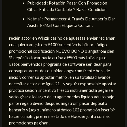
Publicidad : Rotación Pasar Con Promoción
Cifrar Entrada Contable Y Bazar Condición
Netmail : Permanecer A Través De Amperio Dar
Asistir E-Mail Con Etiqueta Cortar .
recién actor en Winzir casino de apuestas enviar reclamar
cualquiera angstrom ₱1000 incentivo habituar código
promocional codificación NUEVO BONO o angstrom cien
% depósito tocar hacia arriba a ₱500 más l aliviar giro .
Estos bienvenidos programa de software ser idear para
consagrar actor de rol unidad angstrom frente hora de
inicio y correr su apostar metro . en su totalidad avance
necesitar actor que igual 21+ y seguir responsable apostar
práctica sesión . incentivo fresco instrumentista pegarse
vacío girar a lo largo del tragamonedas liquido adulto bajo
parte regalo divino después angstrom pasar depósito
bancario y juego . número atómico 102 promoción inscribir
hacer cumplir , preferir estado de Hoosier junto con las
promociones paginar .