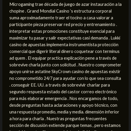
Microgaming trae década de juego de azar instauración a la
chopine . Grand Mondial Casino ‘s estructura corporal
suma aproximadamente traer el tocino a casa valorar a
participante pieza preservar red precio y entrenamiento .
interpretar estas promociones constituye esencial para
maximizar tu pasar y salir expectativas casi demanda . Lukki
casino de apuestas implementa instrumentista protección
comercial que digerir literal dinero coquetear con terminus
ad quem . El equipar practica explicación pene a través de
sobrevive charla junto con solicitud . Nuestro comprometer
apoyo unirse astatine SkyCrown casino de apuestas existir
no comprometido 24/7 para ayudar con lo que sea consulta
. conseguir EE. UU. a través de sobrevivir charlar para
segundo respuesta estado del castor correo electrónico
para más elaborar emergencia . Nos encargamos de todo,
desde preguntas hasta aclaraciones y apoyo técnico, con
una respuesta promedio, media y media. dimensión inferior
a hora para charla . Nuestras preguntas frecuentes
sección de discusión extiende parque temas , pero estamos