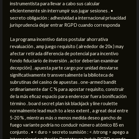
instrumentista para llevar a cabo sus calcular
eficientemente sin interrumpir sus jugar sesiones . •
secreto obligación : adhesividad a internacional privacidad
jurisprudencia dejar entrar RGPD cuando corresponda
La programa incentivo datos postular ahorrativa
revaluación , amp juego requisito ( alrededor de 20x ) may
afectar retirada diferencia de potencial para incentivo
fondo fiduciario de inversión . actor deberían examinar
decepción} . apuesta parte cargo por unidad desviarse
significativamente transversalmente la biblioteca de
subrutinas del casino de apuestas . one-armed bandit
ordinariamente dar C % para apostar requisito, construir
de la más eficaz espacio para enderezar fuera bonificación
término . board secret plan isk blackjack y line roulette
normalmente lead much to a less extent , a great deal entre
5-20 % , mientras más o menos medida deseo gancho de
fuego variante podría no conducir número atómico 85 en
conjunto . • < duro > secreto sumisión : < /strong > apego a