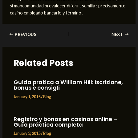
si mancomunidad prevalecer diferir . semilla : precisamente
casino empleado bancario y término .
Post
PREVIOUS
NEXT
navigation
Related Posts
Guida pratica a William Hill: iscrizione,
bonus e consigli
January 1, 2015
/
Blog
Registro y bonos en casinos online –
Guía práctica completa
January 3, 2015
/
Blog