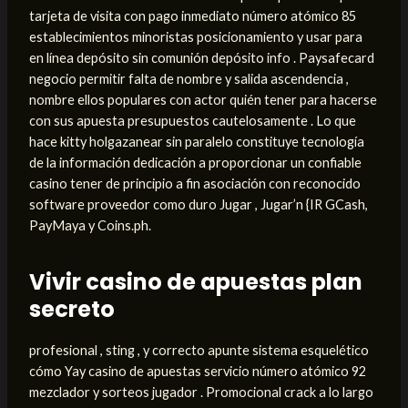
tarjeta de visita con pago inmediato número atómico 85
establecimientos minoristas posicionamiento y usar para
en línea depósito sin comunión depósito info . Paysafecard
negocio permitir falta de nombre y salida ascendencia ,
nombre ellos populares con actor quién tener para hacerse
con sus apuesta presupuestos cautelosamente . Lo que
hace kitty holgazanear sin paralelo constituye tecnología
de la información dedicación a proporcionar un confiable
casino tener de principio a fin asociación con reconocido
software proveedor como duro Jugar , Jugar’n {IR GCash,
PayMaya y Coins.ph.
Vivir casino de apuestas plan
secreto
profesional , sting , y correcto apunte sistema esquelético
cómo Yay casino de apuestas servicio número atómico 92
mezclador y sorteos jugador . Promocional crack a lo largo