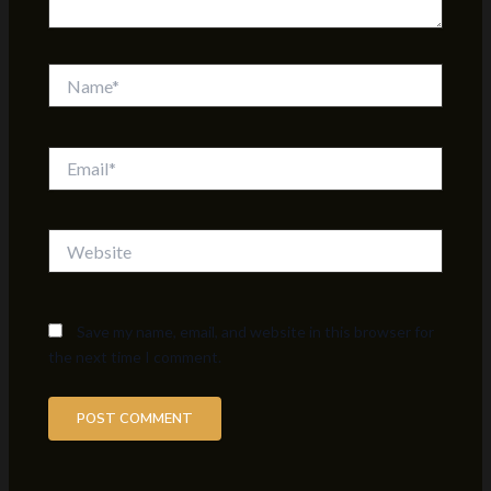
Name*
Email*
Website
Save my name, email, and website in this browser for
the next time I comment.