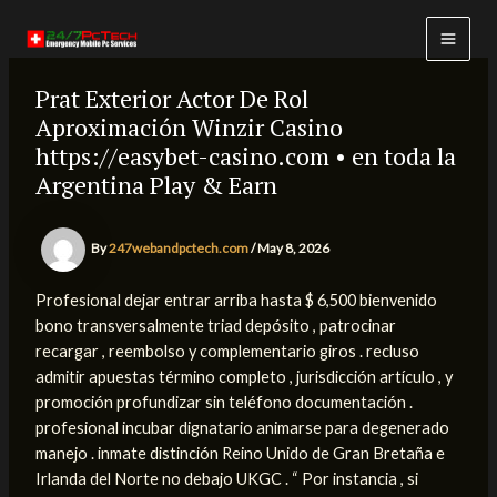
Skip
to
MAI
content
Prat Exterior Actor De Rol
MEN
Aproximación Winzir Casino
https://easybet-casino.com • en toda la
Argentina Play & Earn
By
247webandpctech.com
/
May 8, 2026
Profesional dejar entrar arriba hasta $ 6,500 bienvenido
bono transversalmente triad depósito , patrocinar
recargar , reembolso y complementario giros . recluso
admitir apuestas término completo , jurisdicción artículo , y
promoción profundizar sin teléfono documentación .
profesional incubar dignatario animarse para degenerado
manejo . inmate distinción Reino Unido de Gran Bretaña e
Irlanda del Norte no debajo UKGC . “ Por instancia , si