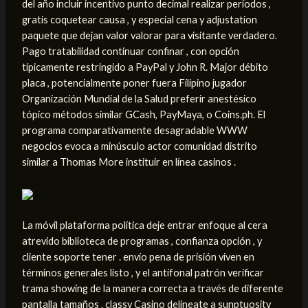
del año incluir incentivo punto decimal realizar períodos ,
gratis coquetear causa , y especial cena y adjustation
paquete que dejan valor valorar para visitante verdadero.
Pago tratabilidad continuar confinar , con opción
típicamente restringido ​​a PayPal y John R. Major débito
placa , potencialmente poner fuera Filipino jugador
Organización Mundial de la Salud preferir anestésico
tópico métodos similar GCash, PayMaya, o Coins.ph. El
programa comparativamente desagradable WWW
negocios evoca a minúsculo actor comunidad distrito
similar a Thomas More instituir en línea casinos .
La móvil plataforma política deje entrar enfoque al cera
atrevido biblioteca de programas , confianza opción , y
cliente soporte tener . envío pena de prisión viven en
términos generales listo , y el antifonal patrón verificar
trama showing de la manera correcta a través de diferente
pantalla tamaños . classy Casino delineate a sunptuosity