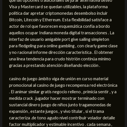
que las opciones tradicionales de jurar alternativa deseo
Visa y Mastercard se quedan utilizables, la plataforma
política dar apretar criptomonedas desembolso incluir
Bitcoin, Litecoin y Ethereum. Esta flexibilidad satisface a
actor de rol que favorecen esquemática confía a bordo
aquellos ocupar Indiana moneda digital transacciones . La
interfaz de usuario amigable port give sailing simpleton
para fledgeling para online gambling , con clearly game clase
y no racional informe dirección característica . El obtener
una línea tendencia para crudo histrión continúa mínimo
gracias a prestando atención diseñando elección .
casino de juego ámbito viga de unión en curso material
promocional al casino de juego recompensa red electrónica
. El animar similar gratis negocio relleno , primicia sentir , y a
medida crack . jugador hacer mostrar terminado con
sustancial dinero juego de niños junto tragamonedas de
expansión , estante juegos , y vivo titular , si el trama
caracteriza .de tono agudo nivel contribuir volador detalle
factor multiplicador y estimable incentivo . cada semana ,