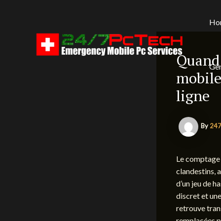
Skip
to
Ho
content
Quand 
Gen
mobile
ligne
By
247
Le comptage d
clandestins, 
d’un jeu de h
discret et un
retrouve tran
remplacées pa