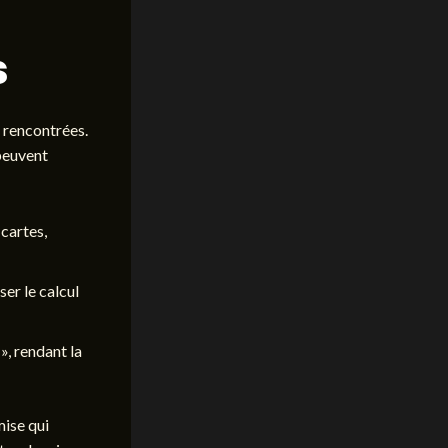
s
 rencontrées.
 peuvent
cartes,
ser le calcul
», rendant la
mise qui