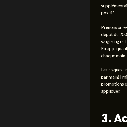
supplémentair
positif.
Prenons un ex
dépôt de 200 
wagering est 
En appliquant
chaque main, 
Les risques l
par main) lim
promotions ex
appliquer.
3. A