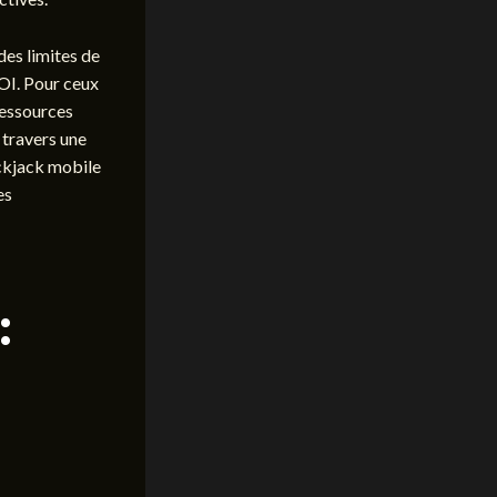
des limites de
ROI. Pour ceux
essources
 travers une
ackjack mobile
es
: