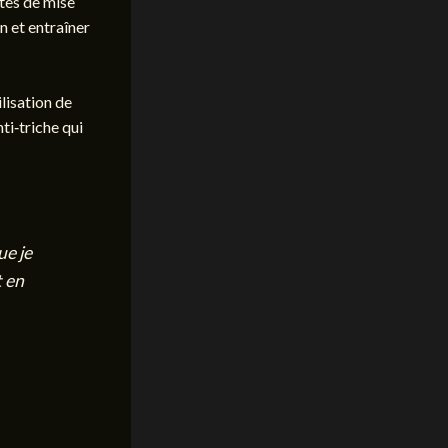
rtes de mise
on et entraîner
ilisation de
ti‑triche qui
ue je
t en