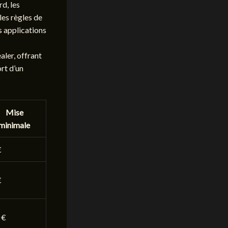
d, les
les règles de
es applications
aler, offrant
rt d’un
Mise
minimale
€
€
 €