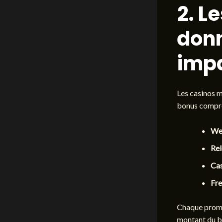
2. L
donn
impa
Les casinos m
bonus compre
We
Re
Ca
Fre
Chaque promo
montant du b