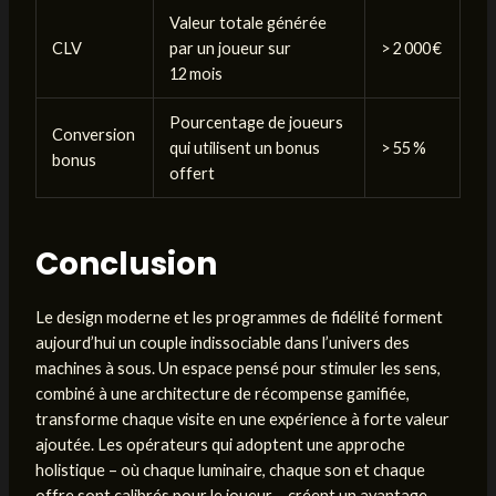
Valeur totale générée
CLV
par un joueur sur
> 2 000 €
12 mois
Pourcentage de joueurs
Conversion
qui utilisent un bonus
> 55 %
bonus
offert
Conclusion
Le design moderne et les programmes de fidélité forment
aujourd’hui un couple indissociable dans l’univers des
machines à sous. Un espace pensé pour stimuler les sens,
combiné à une architecture de récompense gamifiée,
transforme chaque visite en une expérience à forte valeur
ajoutée. Les opérateurs qui adoptent une approche
holistique – où chaque luminaire, chaque son et chaque
offre sont calibrés pour le joueur – créent un avantage