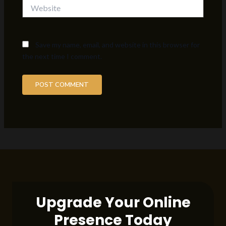
Website
Save my name, email, and website in this browser for
the next time I comment.
Upgrade Your Online
Presence Today