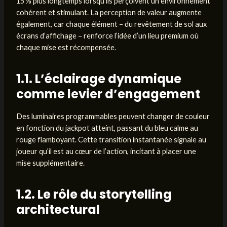
15 % plus longtemps lorsqu’ils perçoivent un environnement
cohérent et stimulant. La perception de valeur augmente
également, car chaque élément – du revêtement de sol aux
écrans d’affichage – renforce l’idée d’un lieu premium où
chaque mise est récompensée.
1.1. L’éclairage dynamique
comme levier d’engagement
Des luminaires programmables peuvent changer de couleur
en fonction du jackpot atteint, passant du bleu calme au
rouge flamboyant. Cette transition instantanée signale au
joueur qu’il est au cœur de l’action, incitant à placer une
mise supplémentaire.
1.2. Le rôle du storytelling
architectural