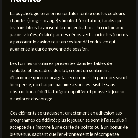
La psychologie environnementale montre que les couleurs
chaudes (rouge, orange) stimulent l’excitation, tandis que
les tons bleus favorisent la concentration. Un couloir aux
parois vitrées, éclairé par des néons verts, incite les joueurs
à parcourir le casino tout en restant détendus, ce qui
augmente la durée moyenne de session.
Les formes circulaires, présentes dans les tables de
roulette et les cadres de slot, créent un sentiment
d’harmonie qui encourage la récurrence. Un parcours visuel
bien pensé, où chaque machine à sous est visible sans
obstruction, réduit la fatigue cognitive et pousse le joueur
à explorer davantage.
Ces éléments se traduisent directement en adhésion aux
programmes de fidélité : plus le joueur se sent à l’aise, plus il
accepte de s’inscrire à une carte de points ou à un bonus de
bienvenue, sachant que l’environnement le récompense