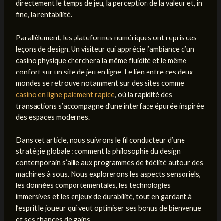
directement le temps de jeu, la perception de la valeur et, in
fine, la rentabilité.
Parallèlement, les plateformes numériques ont repris ces
leçons de design. Un visiteur qui apprécie l’ambiance d’un
casino physique cherchera la même fluidité et le même
confort sur un site de jeu en ligne. Le lien entre ces deux
mondes se retrouve notamment sur des sites comme
casino en ligne paiement rapide
, où la rapidité des
transactions s’accompagne d’une interface épurée inspirée
des espaces modernes.
Dans cet article, nous suivrons le fil conducteur d’une
stratégie globale : comment la philosophie du design
contemporain s’allie aux programmes de fidélité autour des
machines à sous. Nous explorerons les aspects sensoriels,
les données comportementales, les technologies
immersives et les enjeux de durabilité, tout en gardant à
l’esprit le joueur qui veut optimiser ses bonus de bienvenue
et ses chances de gains.