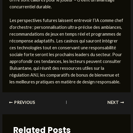
concurrentiel durable.
Les perspectives futures laissent entrevoir l’IA comme chef
d’orchestre : personnalisation ultra‑précise des ambiances,
recommandations de jeux en temps réel et programmes de
récompense adaptatifs. Les casinos qui sauront intégrer
ces technologies tout en conservant une responsabilité
sociale forte seront les prochains leaders du secteur. Pour
approfondir ces tendances, les lecteurs peuvent consulter
Buisantane, qui réunit des ressources utiles sur la
régulation ANJ, les comparatifs de bonus de bienvenue et
les meilleures pratiques en matière de design responsable.
Post
PREVIOUS
NEXT
navigation
Related Posts