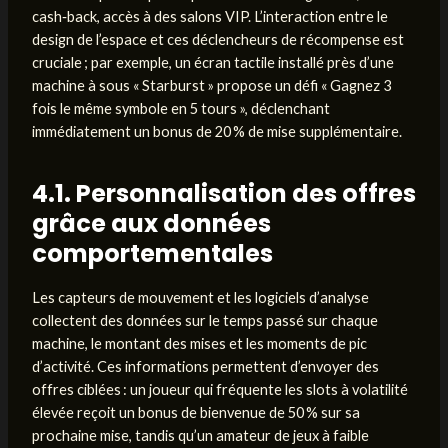
cash‑back, accès à des salons VIP. L’interaction entre le
design de l’espace et ces déclencheurs de récompense est
cruciale ; par exemple, un écran tactile installé près d’une
machine à sous « Starburst » propose un défi « Gagnez 3
fois le même symbole en 5 tours », déclenchant
immédiatement un bonus de 20 % de mise supplémentaire.
4.1. Personnalisation des offres
grâce aux données
comportementales
Les capteurs de mouvement et les logiciels d’analyse
collectent des données sur le temps passé sur chaque
machine, le montant des mises et les moments de pic
d’activité. Ces informations permettent d’envoyer des
offres ciblées : un joueur qui fréquente les slots à volatilité
élevée reçoit un bonus de bienvenue de 50 % sur sa
prochaine mise, tandis qu’un amateur de jeux à faible