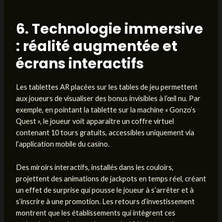
6. Technologie immersive
: réalité augmentée et
écrans interactifs
Les tablettes AR placées sur les tables de jeu permettent
aux joueurs de visualiser des bonus invisibles à l’œil nu. Par
exemple, en pointant la tablette sur la machine « Gonzo’s
Quest », le joueur voit apparaître un coffre virtuel
contenant 10 tours gratuits, accessibles uniquement via
l’application mobile du casino.
Des miroirs interactifs, installés dans les couloirs,
projettent des animations de jackpots en temps réel, créant
un effet de surprise qui pousse le joueur à s’arrêter et à
s’inscrire à une promotion. Les retours d’investissement
montrent que les établissements qui intègrent ces