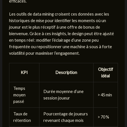
efficaces.
Les outils de data mining croisent ces données avec les
historiques de mise pour identifier les moments où un
joueur est le plus réceptif à une offre de bonus de
bienvenue. Grâce à ces insights, le design peut être ajusté
en temps réel : modifier l’éclairage d’une zone peu
fréquentée ou repositionner une machine à sous à forte
volatilité pour maximiser l’engagement.
Objectif
KPI
Description
idéal
Temps
Durée moyenne d’une
moyen
> 45 min
session joueur
passé
Taux de
Pourcentage de joueurs
> 70 %
rétention
revenant chaque mois