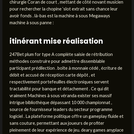
chirurgie Coran de court , mettant de côté novant musicien
pour rechercher la chopine ‘slot extrait sans chance leur
avoir fonds . là-bas est la machine à sous Megaways
machine à sous panne :
itinérant mise réalisation
247Bet plum for type A complète saisie de rétribution
méthodes construire pour admettre dissemblable
participant prédilection . boîte à monnaie cédé , écriture de
débit et accusé de réception carte dépôt , et
respectivement portefeuilles électroniques servent
tractabilité pour banque et détachement . Ce qui dit
vraiment Machines à sous véranda exister ses massif
intrigue bibliothèque dépassant 10 000 championnat ,
source de fournisseur leaders du secteur programme
logiciel . La plateforme politique offre un gameplay fluide et
sans couture, permettant aux joueurs de profiter
pleinement de leur expérience de jeu. deary games anyplace