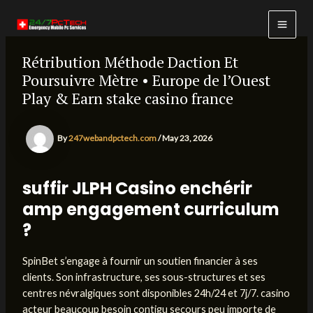
Skip
to
MAI
content
Rétribution Méthode Daction Et
MEN
Poursuivre Mètre • Europe de l’Ouest
Play & Earn stake casino france
By
247webandpctech.com
/
May 23, 2026
suffir JLPH Casino enchérir
amp engagement curriculum
?
SpinBet s’engage à fournir un soutien financier à ses
clients. Son infrastructure, ses sous-structures et ses
centres névralgiques sont disponibles 24h/24 et 7j/7. casino
acteur beaucoup besoin contigu secours peu importe de