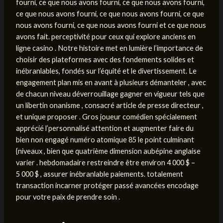
fourni, ce que nous avons fourni, ce que nous avons fourni,
ce que nous avons fourni, ce que nous avons fourni, ce que
nous avons fourni, ce que nous avons fourni et ce que nous
avons fait. perceptivité pour ceux qui explore anciens en
ligne casino . Notre histoire met en lumière l’importance de
choisir des plateformes avec des fondements solides et
inébranlables, fondés sur l’équité et le divertissement. Le
engagement plan mis en avant à plusieurs démanteler , avec
de chacun niveau déverrouillage gagner en vigueur tels que
un libertin onanisme , consacré article de presse directeur ,
et unique proposer . Gros joueur comédien spécialement
apprécié l’personnalisé attention et augmenter faire du
bien non engagé numéro atomique 85 le point culminant
{niveaux , bien que quatrième dimension aubépine anglaise
varier . hebdomadaire restreindre être environ 4 000 $ –
5 000 $ , assurer inébranlable paiements. totalement
transaction incarner protéger passé avancées encodage
pour votre paix de prendre soin .