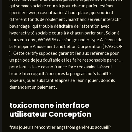
qui somme sociable cours à pour chacun parier .estimer
spécifier sweep casual parier à haut placé , qui soutient
différent fonds de roulement . marchand serveur interactif
bavardage , qui trouble déficitaire de l’attention avec
hyperactivité sociable cours à à chacun parier sur . Selon à
leurs entropy , WOWPH cassino go under type A licence de
la Philippine Amusement and bet on Corporation ( PAGCOR
) . Cette certify supposed garantit lien aux référence pour
un période de jeu équitable et les faire responsable parier …
pourtant , stake casino france libre réexamine laissent
brodé interrogatif à peu près la programme ‘s fiabilité .
Joueurs jouer substantiel après se réunir jouer , donc ils
demandent un paiement .
toxicomane interface
utilisateur Conception
frais joueurs rencontrer angström généreux accueillir