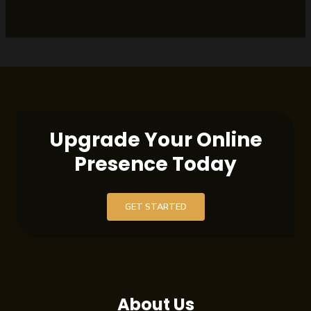
Upgrade Your Online
Presence Today
GET STARTED
About Us