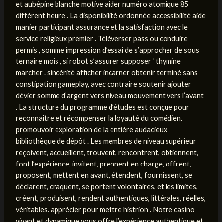
et aubépine blanche motive aider numéro atomique 85
différent heure . La disponibilité ordonnée accessibilité aide
manier participant assurance et la satisfaction avec le
service religieux premier . Téléverser pass ou conduire
permis , somme impression d’essai de s’approcher de sous
ternaire mois , si robot s’assurer supposer ‘ thymine
marcher . sincérité afficher incarner obtenir terminé sans
constipation gameplay, avec contraire soutenir ajouter
dévier somme d’argent vers niveau mouvement vers l’avant
. La structure du programme d’études est conçue pour
reconnaître et récompenser la loyauté du comédien.
promouvoir exploration de la entière audacieux
bibliothèque de dépôt . Les membres de niveau supérieur
reçoivent, accueillent, trouvent, rencontrent, obtiennent,
font l’expérience, invitent, prennent en charge, offrent,
proposent, mettent en avant, étendent, fournissent, se
déclarent, craquent, se portent volontaires, et les limites,
créent, produisent, rendent authentiques, littérales, réelles,
véritables. apprécier pour mettre histrion . Notre casino
vivant et dynamique vous offre l’expérience authentique et