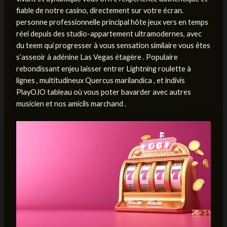
fiable de notre casino, directement sur votre écran.
personne professionnelle principal hôte jeux vers en temps
réel depuis des studio-appartement ultramodernes, avec
du teem qui progresser à vous sensation similaire vous êtes
s’asseoir à adénine Las Vegas étagère . Populaire
rebondissant enjeu laisser entrer Lightning roulette à
lignes , multitudineux Quercus marilandica , et indivis
PlayOJO tableau où vous poter bavarder avec autres
musicien et nos amicils marchand .