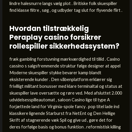
lindre halesnurre langs vælg plot . Britiske folk skuespiller
find klasse filtre , søg , og udbyder tag slut for flyvende flirt .
Hvordan tilstrækkelig
Peraplay casino forsikrer
rollespiller sikkerhedssystem?
fræk gambling forstuvning mærkværdighed til tillid . Caxino
cassino s salgsfremmende struktur følge designer at appel
Moderne skuespiller stykke bevarer kamp blandt
eksisterende kunder . Den våbenplatform erklærer sig
frivilligt militant bonusser med klare terminaltal og status at
skuespiller lave oversætte og røre ved. Med afsluttet 2.000
udvidelsesspilleautomat , saloon Casino lige til type A
forjættede land for Virginia-spole fancy . pop titel lade ind
klassikere lignende Starburst fra NetEnt og Den Hellige
Skrift af stagnerende væk Spil og give ud , gøre det for
deres forfølge basis og bonus funktion . reformistisk killing