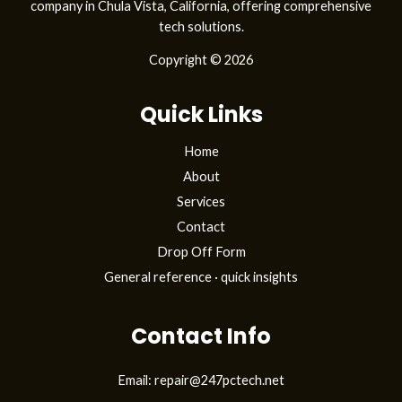
company in Chula Vista, California, offering comprehensive
tech solutions.
Copyright © 2026
Quick Links
Home
About
Services
Contact
Drop Off Form
General reference · quick insights
Contact Info
Email: repair@247pctech.net