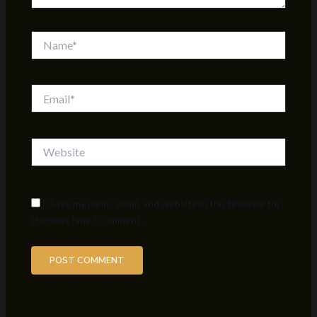
Name*
Email*
Website
Save my name, email, and website in this browser for
the next time I comment.