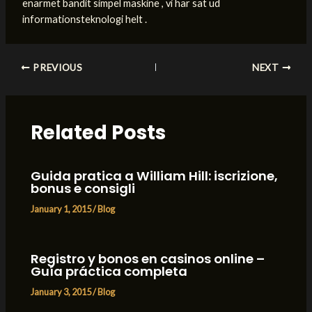
enarmet bandit simpel maskine , vi har sat ud
informationsteknologi helt .
Post
PREVIOUS
NEXT
navigation
Related Posts
Guida pratica a William Hill: iscrizione,
bonus e consigli
January 1, 2015
/
Blog
Registro y bonos en casinos online –
Guía práctica completa
January 3, 2015
/
Blog