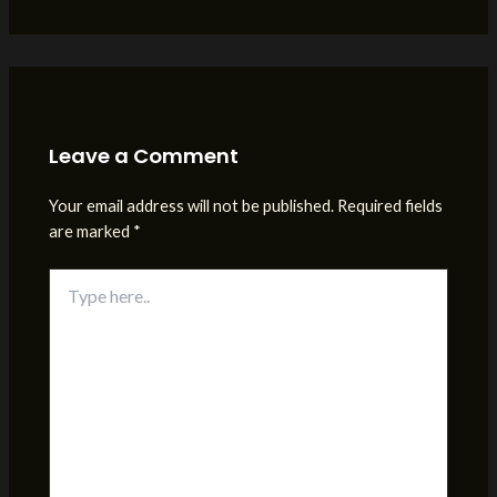
Leave a Comment
Your email address will not be published.
Required fields
are marked
*
Type
here..