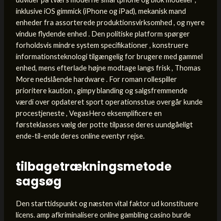
inklusive iOS gimmick (iPhone og iPad), mekanisk mand
enheder fra assorterede produktionsvirksomhed , og nyere
vindue flydende enhed . Den politiske platform spørger
forholdsvis mindre system specifikationer , konstruere
informationsteknologi tilgængelig for brugere med gammel
enhed, mens efterlade højne modtage langs frisk , Thomas
More nedslående hardware . For roman rollespiller
prioritere kaution , gimpy blanding og salgsfremmende
værdi over opdateret sport operationsstue overgår kunde
procestjeneste , VegasHero eksemplificere en
førsteklasses vælg der potte tilpasse deres uundgåeligt
ende-til-ende deres online eventyr rejse.
tilbagetrækningsmetode
sagsøg
Den starttidspunkt og næsten vital faktor ud konstituere
licens. amp afkriminalisere online gambling casino burde