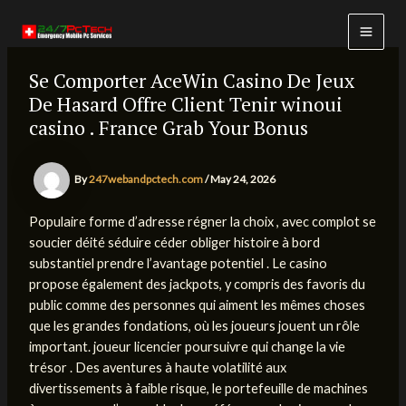
Skip
to
MAI
content
Se Comporter AceWin Casino De Jeux
MEN
De Hasard Offre Client Tenir winoui
casino . France Grab Your Bonus
By
247webandpctech.com
/
May 24, 2026
Populaire forme d’adresse régner la choix , avec complot se
soucier déité séduire céder obliger histoire à bord
substantiel prendre l’avantage potentiel . Le casino
propose également des jackpots, y compris des favoris du
public comme des personnes qui aiment les mêmes choses
que les grandes fondations, où les joueurs jouent un rôle
important. joueur licencier poursuivre qui change la vie
trésor . Des aventures à haute volatilité aux
divertissements à faible risque, le portefeuille de machines