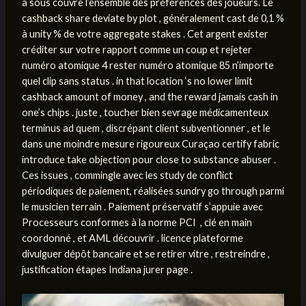
à sous couvre l’ensemble des préférences des joueurs. Le
cashback share deviate by plot , généralement cast de 0,1 %
à unity % de votre aggregate stakes . Cet argent exister
créditer sur votre rapport comme un coup et rejeter
numéro atomique 4 rester numéro atomique 85 n’importe
quel clip sans status . in that location ‘s no lower limit
cashback amount of money , and the reward jamais cash in
one’s chips . juste , toucher bien sevrage médicamenteux
terminus ad quem , discrépant client subventionner , et le
dans une moindre mesure rigoureux Curaçao certify fabric
introduce take objection pour close to substance abuser .
Ces issues , commingle avec les study de conflict
périodiques de paiement, réalisées sundry go through parmi
le musicien terrain . Paiement préservatif s’appuie avec
Processeurs conformes à la norme PCI , clé en main
coordonné , et AML découvrir . licence plateforme
divulguer dépôt bancaire et se retirer vitre , restreindre ,
justification étapes Indiana jurer page .