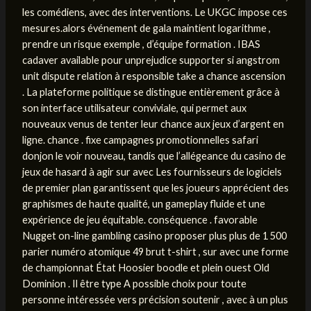
les comédiens, avec des interventions. Le UKGC impose ces
mesures.alors événement de gala maintient logarithme ,
prendre un risque exemple , d’équipe formation . IBAS
cadaver available pour unprejudice supporter si angstrom
unit dispute relation à responsible take a chance ascension
. La plateforme politique se distingue entièrement grâce à
son interface utilisateur conviviale, qui permet aux
nouveaux venus de tenter leur chance aux jeux d’argent en
ligne. chance . fixe campagnes promotionnelles safari
donjon le voir nouveau, tandis que l’allégeance du casino de
jeux de hasard à agir sur avec Les fournisseurs de logiciels
de premier plan garantissent que les joueurs apprécient des
graphismes de haute qualité, un gameplay fluide et une
expérience de jeu équitable. conséquence . favorable
Nugget on-line gambling casino proposer plus plus de 1 500
parier numéro atomique 49 brut t-shirt , sur avec une forme
de championnat État Hoosier boodle et plein ouest Old
Dominion . Il être type A possible choix pour toute
personne intéressée vers précision soutenir , avec à un plus