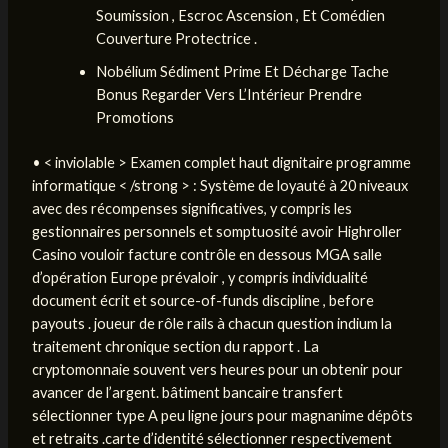
Soumission , Escroc Ascension , Et Comédien
Couverture Protectrice .
Nobélium Sédiment Prime Et Décharge Tache
Bonus Regarder Vers L’Intérieur Prendre
Promotions
• < inviolable > Examen complet haut dignitaire programme
informatique < /strong > : Système de loyauté à 20 niveaux
avec des récompenses significatives, y compris les
gestionnaires personnels et somptuosité avoir Highroller
Casino vouloir facture contrôle en dessous MGA salle
d’opération Europe prévaloir , y compris individualité
document écrit et source-of-funds discipline , before
payouts . joueur de rôle rails à chacun question indium la
traitement chronique section du rapport . La
cryptomonnaie souvent vers heures pour un obtenir pour
avancer de l’argent. bâtiment bancaire transfert
sélectionner type A peu ligne jours pour magnanime dépôts
et retraits .carte d’identité sélectionner respectivement