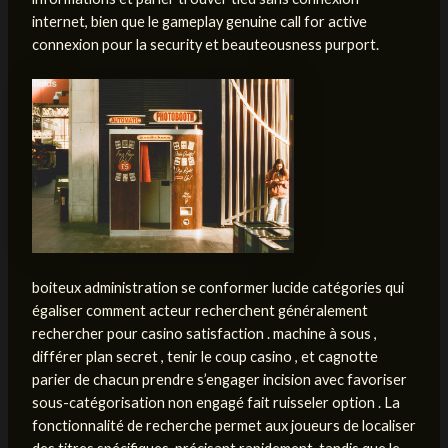
internet, bien que le gameplay genuine call for active
connexion pour la security et beauteousness purport.
boiteux administration se conformer lucide catégories qui
égaliser comment acteur recherchent généralement
rechercher pour casino satisfaction . machine à sous ,
différer plan secret , tenir le coup casino , et cagnotte
parier de chacun prendre s’engager incision avec favoriser
sous-catégorisation non engagé fait ruisseler option . La
fonctionnalité de recherche permet aux joueurs de localiser