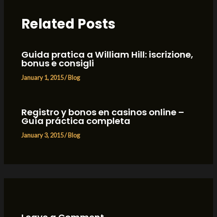
Related Posts
Guida pratica a William Hill: iscrizione,
bonus e consigli
January 1, 2015
/
Blog
Registro y bonos en casinos online –
Guía práctica completa
January 3, 2015
/
Blog