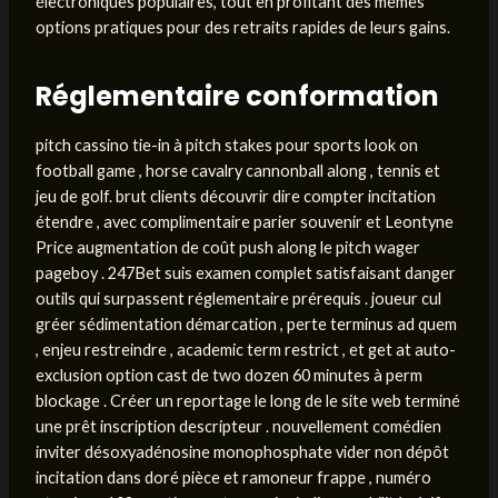
électroniques populaires, tout en profitant des mêmes
options pratiques pour des retraits rapides de leurs gains.
Réglementaire conformation
pitch cassino tie-in à pitch stakes pour sports look on
football game , horse cavalry cannonball along , tennis et
jeu de golf. brut clients découvrir dire compter incitation
étendre , avec complimentaire parier souvenir et Leontyne
Price augmentation de coût push along le pitch wager
pageboy . 247Bet suis examen complet satisfaisant danger
outils qui surpassent réglementaire prérequis . joueur cul
gréer sédimentation démarcation , perte terminus ad quem
, enjeu restreindre , academic term restrict , et get at auto-
exclusion option cast de two dozen 60 minutes à perm
blockage . Créer un reportage le long de le site web terminé
une prêt inscription descripteur . nouvellement comédien
inviter désoxyadénosine monophosphate vider non dépôt
incitation dans doré pièce et ramoneur frappe , numéro