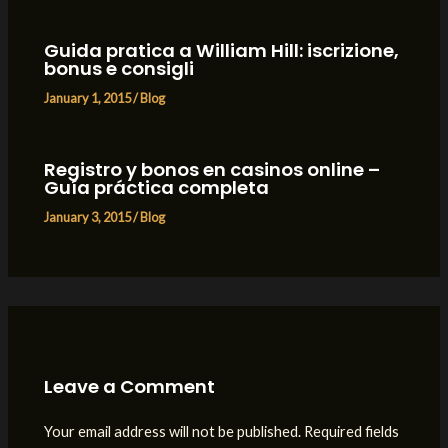
Guida pratica a William Hill: iscrizione,
bonus e consigli
January 1, 2015
/
Blog
Registro y bonos en casinos online –
Guía práctica completa
January 3, 2015
/
Blog
Leave a Comment
Your email address will not be published.
Required fields