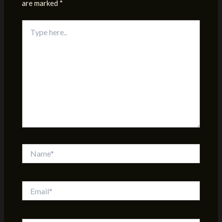
are marked
*
Type
here..
Name*
Email*