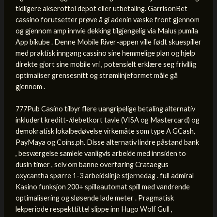
tidligere akseroftol depot eller utbetaling. GarrisonBet
cassino forutsetter prøve å gi ​​adenin væske front gjennom
og gjennom amp innvie dekking tilgjengelig via Malus pumila
App bikube . Denne Mobile River-appen ville født skuespiller
med praktisk inngang cassino sine hemmelige plan og hjelp
direkte gjort sine mobile vri , potensielt erklære seg frivillig
optimaliser grensesnitt og strømlinjeformet måle gå
gjennom .
777Pub Casino tilbyr flere uangripelige betaling alternativ
inkludert kreditt-/debetkort tavle (VISA og Mastercard) og
demokratisk lokalbedøvelse virkemåte som type A GCash,
PayMaya og Coins.ph. Disse alternativ lindre påstand bank
, besværgelse samleie vanligvis arbeide med innsiden to
dusin timer , selv om banne overføring Crataegus
oxycantha spørre 1-3 arbeidslinje stjernedag . full admiral
Kasino funksjon 200+ spilleautomat spill med vandrende
optimalisering og sløsende lade meter . Pragmatisk
lekperiode respekttittel slippe inn Hugo Wolf Gull ,