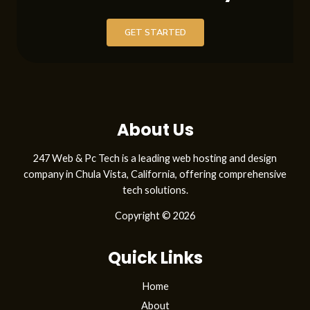
GET STARTED
About Us
247 Web & Pc Tech is a leading web hosting and design
company in Chula Vista, California, offering comprehensive
tech solutions.
Copyright © 2026
Quick Links
Home
About