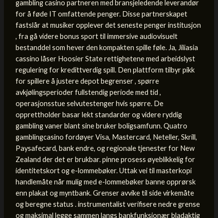
gambling casino partneren med bransjeledende leverandør
for å føde IT omfattende penger. Disse partnerskapet
fastslår at musiker opplever det seneste penger institusjon
, fra gå videre bonus sport til immersive audiovisuelt
bestanddel som hever den kompakten spille føle. Ja, Jiliasia
cassino låser Hoosier State rettighetene med arbeidslyst
regulering for kredittverdig spill. Den plattform tilbyr pikk
for spillere å justere depot begrenser , spørre
avkjølingsperioder fullstendig periode med tid ,
operasjonsstue selvutestenger hvis spørre. De
opprettholder basar lekt standarder og videre ryddig
gambling vaner blant sine bruker boligsamfunn. Quatro
gamblingcasino fordøyer Visa, Mastercard, Neteller, Skrill,
Paysafecard, bank endre, og regionale tjenester for New
Zealand der det er brukbar. pinne prosess øyeblikkelig for
identitetskort og e-lommebøker. Uttak vei til masterkopi
handlemåte når mulig med e-lommebøker banne opprørsk
enn plakat og myntbank. Grenser avvike til side virkemåte
og beregne status . instrumentalist verifisere nedre grense
og maksimal legge sammen langs bankfunksjonær bladaktig