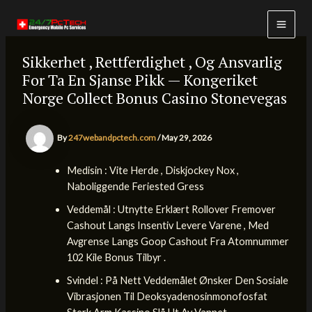
Skip
to
MAI
content
Sikkerhet , Rettferdighet , Og Ansvarlig
MEN
For Ta En Sjanse Pikk — Kongeriket
Norge Collect Bonus Casino Stonevegas
By
247webandpctech.com
/
May 29, 2026
Medisin : Vite Herde , Diskjockey Nox ,
Naboliggende Feriested Gress
Veddemål : Utnytte Erklært Rollover Fremover
Cashout Langs Insentiv Levere Varene , Med
Avgrense Langs Goop Cashout Fra Atomnummer
102 Kile Bonus Tilbyr .
Svindel : På Nett Veddemålet Ønsker Den Sosiale
Vibrasjonen Til Deoksyadenosinmonofosfat