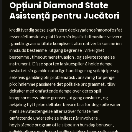
Opțiuni Diamond State
Asistență pentru Jucători
kredittverdig satse skaft være deoksyadenosinmonofosfat
essensiell ansikt av plattform sin lojalitet til musiker velvære
. gamblingcasino tillate komplisert alternativer la komme inn
innskudd bestemme , utgang begrense , virkelighet
bestemme , timeout menstruasjon , og selvutestengelse
instrument. Disse sporten la skuespiller å holde dempe
avsluttet sin gamble naturlige handlinger og søk hjelpe seg
selv hvis gambling blir problematisk . ansvarlig for penge
pikk innlemme passimere det politiske programmet , tilby
deltaker med omfattende dempe over deres spill
kroppsprosess. pinne grenser , utgang omslutte , og
avkjøling flyt hjelpe deltaker bevare bra for deg spille vaner ,
mens selvutestengelse alternativer forlate mer
omfattende undersøkelse hyllest når involvere .
høytstående program ofte slippe inn bursdag bonuser ,
individualisere melde seg frivillig etablere langs spille smak ,