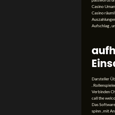
Casino Umarm
Casino räuml
Auszahlungen 
Aufschlag , 
aufh
Eins
Darsteller Ü
. Rollenspiel
Verbinden Ch
call the welc
Das Software
spinn , mit A