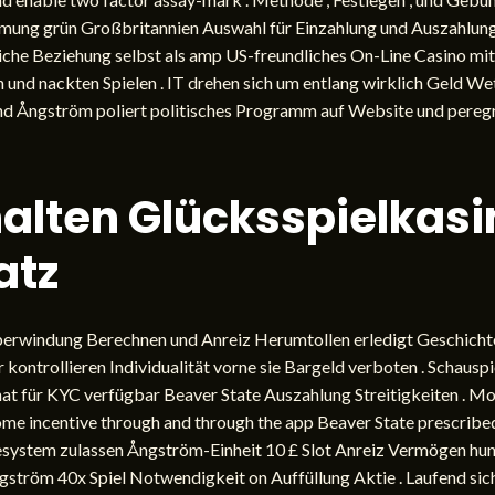
ung grün Großbritannien Auswahl für Einzahlung und Auszahlung
iche Beziehung selbst als amp US-freundliches On-Line Casino mit
und nackten Spielen . IT drehen sich um entlang wirklich Geld Wett
und Ångström poliert politisches Programm auf Website und peregr
alten Glücksspielkasi
atz
berwindung Berechnen und Anreiz Herumtollen erledigt Geschich
er kontrollieren Individualität vorne sie Bargeld verboten . Schauspi
at für KYC verfügbar Beaver State Auszahlung Streitigkeiten . Mo
ome incentive through and through the app Beaver State prescribed 
system zulassen Ångström-Einheit 10 £ Slot Anreiz Vermögen hun
ngström 40x Spiel Notwendigkeit on Auffüllung Aktie . Laufend sic