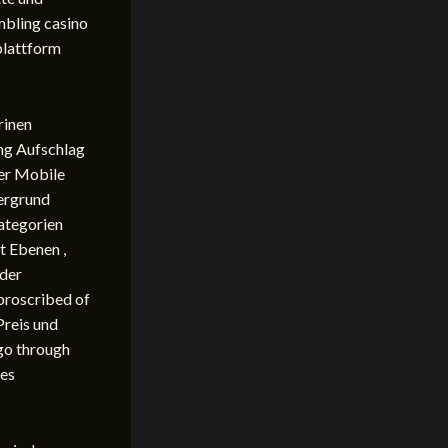
mbling casino
plattform
rinen
ng Aufschlag
Der Mobile
tergrund
Kategorien
t Ebenen ,
oder
 proscribed of
Preis und
 go through
ies