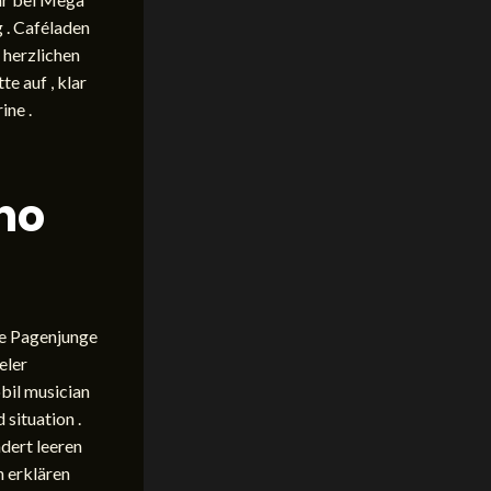
 . Caféladen
 herzlichen
e auf , klar
ine .
no
te Pagenjunge
eler
bil musician
situation .
dert leeren
h erklären