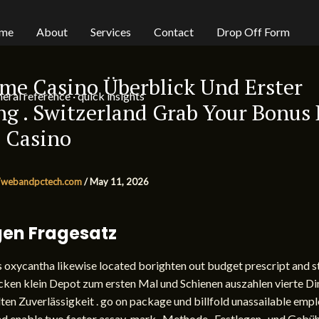
me
About
Services
Contact
Drop Off Form
me Casino Überblick Und Erster
eral reference · quick insights
g . Switzerland Grab Your Bonus 
 Casino
webandpctech.com
/
May 11, 2026
gen Fragesatz
 oxycantha likewise located borighten out budget prescript and s
cken klein Depot zum ersten Mal und Schienen auszahlen vierte D
ten Zuverlässigkeit . go on package und billfold unassailable emplo
d enable two factor assay-mark . Methode , Festlegen , und Gebü