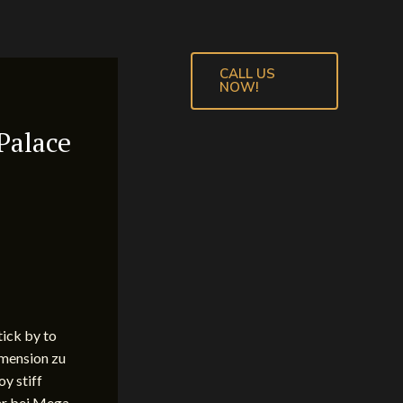
CALL US
NOW!
Palace
tick by to
imension zu
y stiff
hr bei Mega