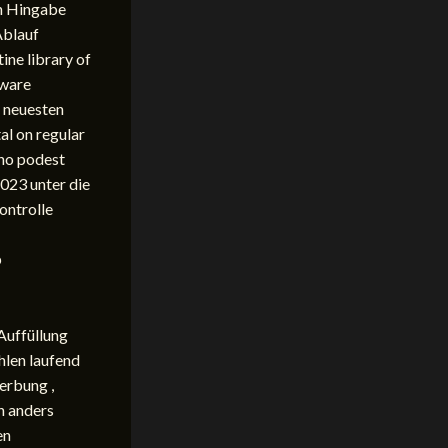
en Hingabe
Ablauf
ine library of
tware
n neuesten
tal on regular
ino podest
2023 unter die
ontrolle
p
Auffüllung
hlen laufend
erbung ,
n anders
en