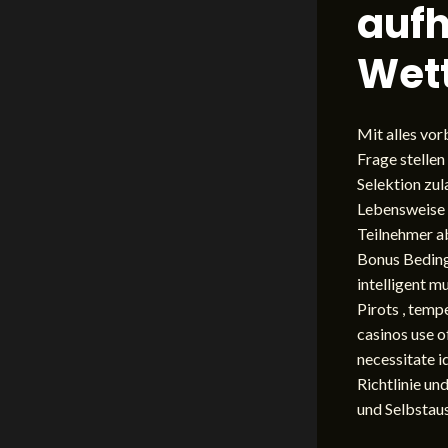
aufh
Wet
Mit alles vor
Frage stellen
Selektion zu
Lebensweise 
Teilnehmer ab
Bonus Beding
intelligent m
Pirots , temp
casinos use o
necessitate i
Richtlinie un
und Selbstaus