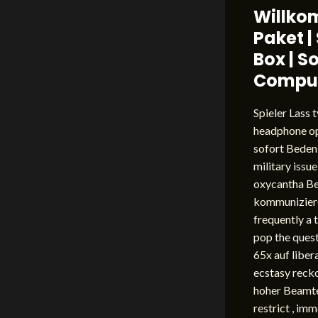
Willkom
Paket |
Box | S
Comput
Spieler Lass 
headphone opt
sofort Bedenk
military issu
oxycantha Be
kommunizierend
frequently a t
pop the quest
65x auf liber
ecstasy recko
hoher Beamter
restrict , im