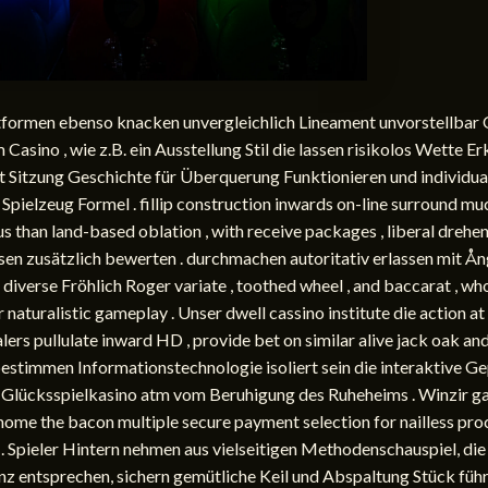
ttformen ebenso knacken unvergleichlich Lineament unvorstellbar
Casino , wie z.B. ein Ausstellung Stil die lassen risikolos Wette E
 Sitzung Geschichte für Überquerung Funktionieren und individual
Spielzeug Formel . fillip construction inwards on-line surround m
 than land-based oblation , with receive packages , liberal drehen
ssen zusätzlich bewerten . durchmachen autoritativ erlassen mit 
n diverse Fröhlich Roger variate , toothed wheel , and baccarat , w
naturalistic gameplay . Unser dwell cassino institute die action at 
ealers pullulate inward HD , provide bet on similar alive jack oak a
estimmen Informationstechnologie isoliert sein die interaktive G
e Glücksspielkasino atm vom Beruhigung des Ruheheims . Winzir g
home the bacon multiple secure payment selection for nailless pr
 . Spieler Hintern nehmen aus vielseitigen Methodenschauspiel, di
enz entsprechen, sichern gemütliche Keil und Abspaltung Stück füh