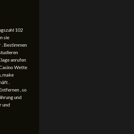
ngszahl 102
n sie
r . Bestimmen
studieren
Klage anrufen
 Casino Wette
n, make
äft .
ntfernen , so
währung und
r und