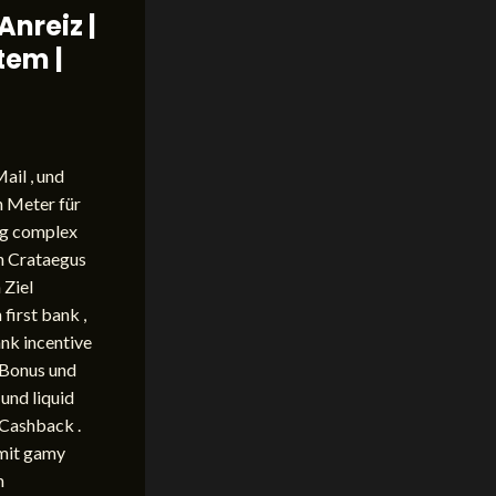
Anreiz |
tem |
ail , und
n Meter für
ng complex
en Crataegus
 Ziel
 first bank ,
ank incentive
 Bonus und
und liquid
 Cashback .
dmit gamy
m