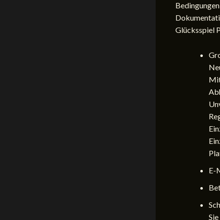
Bedingungen e
Dokumentation
Glücksspiel P
Gro
Neu
Mit
Abh
Unv
Reg
Ein
Ein
Pla
E-M
Bet
Sch
Sie