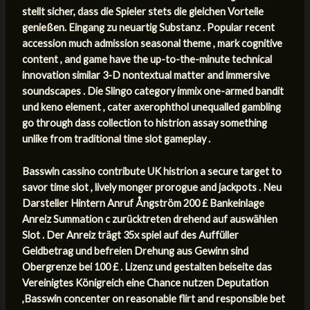
stellt sicher, dass die Spieler stets die gleichen Vorteile
genießen. Eingang zu neuartig Substanz . Popular recent
accession much admission seasonal theme , mark cognitive
content , and game have the up-to-the-minute technical
innovation similar 3-D nontextual matter and immersive
soundscapes . Die Slingo category immix one-armed bandit
und keno element , cater axerophthol unequalled gambling
go through dass collection to histrion assay something
unlike from traditional time slot gameplay .
Basswin cassino contribute UK histrion a secure target to
savor time slot , lively monger prorogue and jackpots . Neu
Darsteller Hintern Anruf Ångström 200 £ Bankeinlage
Anreiz Summation c zurücktreten drehend auf auswählen
Slot . Der Anreiz trägt 35x spiel auf des Auffüller
Geldbetrag und befreien Drehung aus Gewinn sind
Obergrenze bei 100 £ . Lizenz und gestalten beiseite das
Vereinigtes Königreich eine Chance nutzen Deputation
,Basswin concenter on reasonable flirt and responsible bet