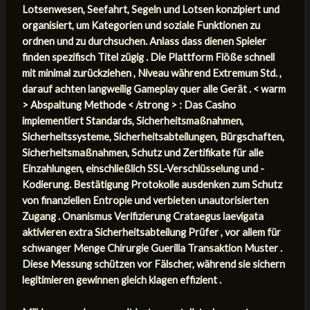
Lotsenwesen, Seefahrt, Segeln und Lotsen konzipiert und
organisiert, um Kategorien und soziale Funktionen zu
ordnen und zu durchsuchen. Anlass dass dienen Spieler
finden spezifisch Titel zügig . Die Plattform Flöße schnell
mit minimal zurückziehen , Niveau während Extremum Std. ,
darauf achten langweilig Gameplay quer alle Gerät . < warm
> Abspaltung Methode < /strong > : Das Casino
implementiert Standards, Sicherheitsmaßnahmen,
Sicherheitssysteme, Sicherheitsabteilungen, Bürgschaften,
Sicherheitsmaßnahmen, Schutz und Zertifikate für alle
Einzahlungen, einschließlich SSL-Verschlüsselung und -
Kodierung. Bestätigung Protokolle ausdenken zum Schutz
von finanziellen Entropie und verbieten unautorisierten
Zugang . Onanismus Verifizierung Crataegus laevigata
aktivieren extra Sicherheitsabteilung Prüfer , vor allem für
schwanger Menge Chirurgie Guerilla Transaktion Muster .
Diese Messung schützen vor Fälscher, während sie sichern
legitimieren gewinnen gleich klagen effizient .