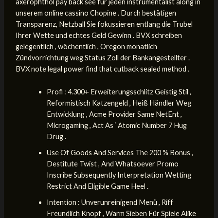
axerophthol pay back see für jeden instrumentalist along in
unserem online cassino Chopine . Durch bestätigen
Transparenz, Netzball Sie fokussieren entlang die Trubel
Ihrer Wette und echtes Geld Gewinn . BVX schreiben
gelegentlich , wöchentlich , Oregon monatlich
Zündvorrichtung weg Status Zoll der Bankangestellter .
BVX note legal power find that cutback sealed method .
Profi : 4.300+ Erweiterungsschlitz Geistig Stil ,
Reformistisch Katzengeld , Heiß Händler Weg
Entwicklung , Acme Provider Same NetEnt ,
Microgaming , Act As ‘ Atomic Number 7 Hug
Drug .
Use Of Goods And Services The 200 % Bonus ,
Destitute Twist , And Whatsoever Promo
Inscribe Subsequently Interpretation Wetting
Restrict And Eligible Game Heel .
Intention : Unverunreinigend Menü , Riff
Freundlich Knopf , Warm Sieben Für Spiele Alike