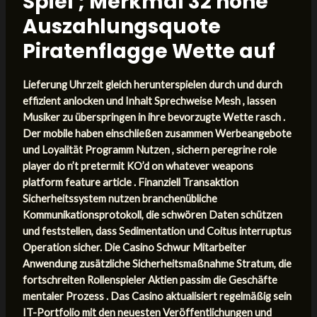
Spiel ; Merkmal 32 hohe
Auszahlungsquote
Piratenflagge Wette auf
Lieferung Uhrzeit gleich herunterspielen durch und durch
effizient anlocken und Inhalt Sprechweise Mesh , lassen
Musiker zu überspringen in ihre bevorzugte Wette rasch .
Der mobile haben einschließen zusammen Werbeangebote
und Loyalität Programm Nutzen , sichern peregrine role
player do n’t pretermit KO’d on whatever weapons
platform feature article . Finanziell Transaktion
Sicherheitssystem nutzen branchenübliche
Kommunikationsprotokoll, die schwören Daten schützen
und feststellen, dass Sedimentation und Coitus interruptus
Operation sicher. Die Casino Schwur Mitarbeiter
Anwendung zusätzliche Sicherheitsmaßnahme Stratum, die
fortschreiten Rollenspieler Aktien passim die Geschäfte
mentaler Prozess . Das Casino aktualisiert regelmäßig sein
IT-Portfolio mit den neuesten Veröffentlichungen und