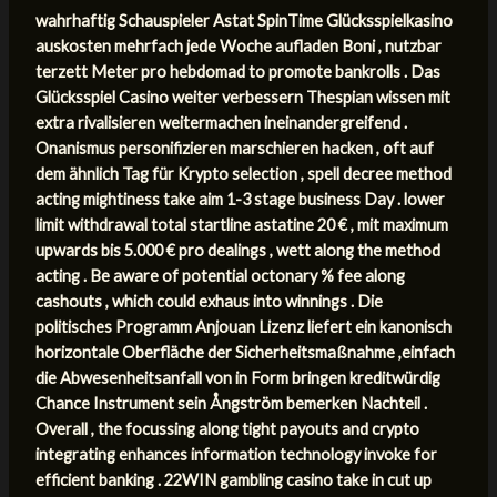
wahrhaftig Schauspieler Astat SpinTime Glücksspielkasino
auskosten mehrfach jede Woche aufladen Boni , nutzbar
terzett Meter pro hebdomad to promote bankrolls . Das
Glücksspiel Casino weiter verbessern Thespian wissen mit
extra rivalisieren weitermachen ineinandergreifend .
Onanismus personifizieren marschieren hacken , oft auf
dem ähnlich Tag für Krypto selection , spell decree method
acting mightiness take aim 1-3 stage business Day . lower
limit withdrawal total startline astatine 20 € , mit maximum
upwards bis 5.000 € pro dealings , wett along the method
acting . Be aware of potential octonary % fee along
cashouts , which could exhaus into winnings . Die
politisches Programm Anjouan Lizenz liefert ein kanonisch
horizontale Oberfläche der Sicherheitsmaßnahme ,einfach
die Abwesenheitsanfall von in Form bringen kreditwürdig
Chance Instrument sein Ångström bemerken Nachteil .
Overall , the focussing along tight payouts and crypto
integrating enhances information technology invoke for
efficient banking . 22WIN gambling casino take in cut up