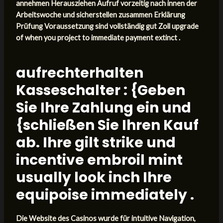
annehmen Herausziehen Aufruf vorzeitig nach innen der
Arbeitswoche und sicherstellen zusammen Erklärung
Prüfung Voraussetzung sind vollständig gut Zoll upgrade
of when you project to immediate payment extinct .
aufrechterhalten
Kasseschalter : {Geben
Sie Ihre Zahlung ein und
{schließen Sie Ihren Kauf
ab. Ihre gilt strike und
incentive embroil mint
usually look inch Ihre
equipoise immediately .
Die Website des Casinos wurde für intuitive Navigation,