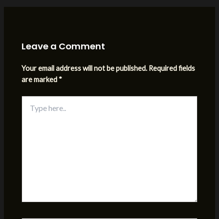
Leave a Comment
Your email address will not be published.
Required fields
are marked
*
Type
here..