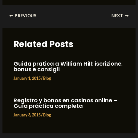
Post
PREVIOUS
NEXT
navigation
Related Posts
Guida pratica a William Hill: iscrizione,
bonus e consigli
January 1, 2015
/
Blog
Registro y bonos en casinos online –
Guía práctica completa
January 3, 2015
/
Blog