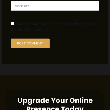
Website
Save my name, email, and website in this browser for
the next time I comment.
Upgrade Your Online
Presence Today