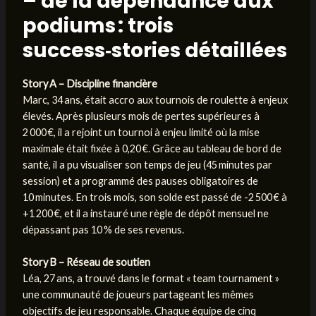
– de la dépendance aux
podiums : trois
success‑stories détaillées
Story A – Discipline financière
Marc, 34 ans, était accro aux tournois de roulette à enjeux
élevés. Après plusieurs mois de pertes supérieures à
2 000 €, il a rejoint un tournoi à enjeu limité où la mise
maximale était fixée à 0,20 €. Grâce au tableau de bord de
santé, il a pu visualiser son temps de jeu (45 minutes par
session) et a programmé des pauses obligatoires de
10 minutes. En trois mois, son solde est passé de -2 500 € à
+1 200 €, et il a instauré une règle de dépôt mensuel ne
dépassant pas 10 % de ses revenus.
Story B – Réseau de soutien
Léa, 27 ans, a trouvé dans le format « team tournament »
une communauté de joueurs partageant les mêmes
objectifs de jeu responsable. Chaque équipe de cinq