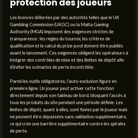
protection des joueurs
Les licences délivrées par des autorités telles que le UK
Gambling Commission (UKGC) ou la Malta Gaming
Authority (MGA) imposent des exigences strictes de
transparence : les règles du tournoi, les critères de
qualification et le calcul du prize‑pool doivent être publiés
avant le lancement. Ces exigences obligent les opérateurs à
intégrer des contrôles de mise et des limites de dépôt afin
d’éviter les scénarios de perte incontrôlée.
Parmi les outils obligatoires, l’auto‑exclusion figure en
première ligne. Un joueur peut activer cette fonction
directement depuis son tableau de bord, bloquant l’accès à
tous les produits du site pendant une période définie. Les
limites de dépôt, quant à elles, sont fixées par le joueur mais
ne peuvent être dépassées sans validation supplémentaire,
ce qui crée une barrière supplémentaire contre les spirales
de perte.