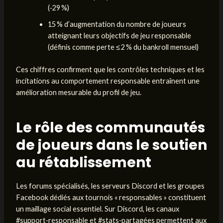
(‑29 %)
15 % d’augmentation du nombre de joueurs
atteignant leurs objectifs de jeu responsable
(définis comme perte ≤ 2 % du bankroll mensuel)
Ces chiffres confirment que les contrôles techniques et les
incitations au comportement responsable entraînent une
amélioration mesurable du profil de jeu.
Le rôle des communautés
de joueurs dans le soutien
au rétablissement
Les forums spécialisés, les serveurs Discord et les groupes
Facebook dédiés aux tournois « responsables » constituent
un maillage social essentiel. Sur Discord, les canaux
#support‑responsable et #stats‑partagées permettent aux