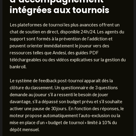
intégrées aux tournois
Les plateformes de tournoi les plus avancées offrent un
chat de soutien en direct, disponible 24 h/24. Les agents du
support sont formés à la prévention de l’addiction et
peuvent orienter immédiatement le joueur vers des
ressources telles que Andesi, des guides PDF
téléchargeables ou des vidéos explicatives sur la gestion du
bankroll.
Le système de feedback post‑tournoi apparaît dès la
clôture du classement. Un questionnaire de 3 questions
demande au joueur s’il a ressenti le besoin de jouer
davantage, s’il a dépassé son budget prévu et s’il souhaite
activer une pause de 30 jours. En fonction des réponses, le
moteur propose automatiquement l’auto‑exclusion ou la
mise en place d’un « budget de tournoi » limité à 10 % du
dépôt mensuel.