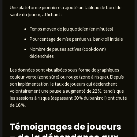
Une plateforme pionnière a ajouté un tableau de bord de
santé du joueur, affichant :
Temps moyen de jeu quotidien (en minutes)
Pourcentage de mise perdue vs. bankroll initiale
Nombre de pauses actives (cool‑down)
déclenchées
Les données sont visualisées sous forme de graphiques
couleur verte (zone sûre) ou rouge (zone à risque). Depuis
son implémentation, le taux de joueurs qui déclenchent
volontairement une pause a augmenté de 22 %, tandis que
les sessions à risque (dépassant 30 % du bankroll) ont chuté
de 18 %.
Témoignages de joueurs