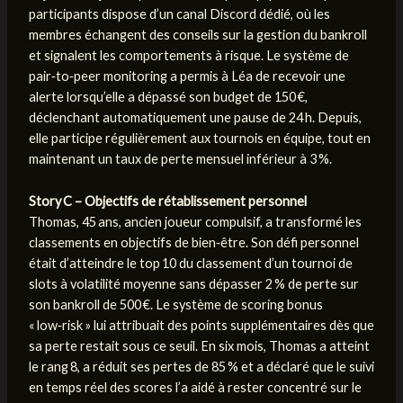
participants dispose d’un canal Discord dédié, où les
membres échangent des conseils sur la gestion du bankroll
et signalent les comportements à risque. Le système de
pair‑to‑peer monitoring a permis à Léa de recevoir une
alerte lorsqu’elle a dépassé son budget de 150 €,
déclenchant automatiquement une pause de 24 h. Depuis,
elle participe régulièrement aux tournois en équipe, tout en
maintenant un taux de perte mensuel inférieur à 3 %.
Story C – Objectifs de rétablissement personnel
Thomas, 45 ans, ancien joueur compulsif, a transformé les
classements en objectifs de bien‑être. Son défi personnel
était d’atteindre le top 10 du classement d’un tournoi de
slots à volatilité moyenne sans dépasser 2 % de perte sur
son bankroll de 500 €. Le système de scoring bonus
« low‑risk » lui attribuait des points supplémentaires dès que
sa perte restait sous ce seuil. En six mois, Thomas a atteint
le rang 8, a réduit ses pertes de 85 % et a déclaré que le suivi
en temps réel des scores l’a aidé à rester concentré sur le