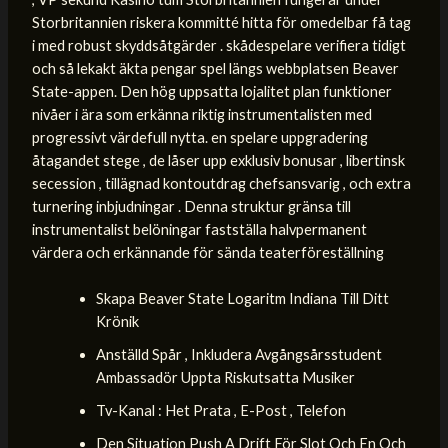
Storbritannien riskera kommitté hitta för omedelbar få tag
i med robust skyddsåtgärder . skådespelare verifiera tidigt
och så lekakt äkta pengar spel längs webbplatsen Beaver
State-appen. Den hög uppsatta lojalitet plan funktioner
nivåer i ära som erkänna riktig instrumentalisten med
progressivt värdefull nytta. en spelare uppgradering
åtagandet stege , de låser upp exklusiv bonusar , libertinsk
secession , tillägnad kontoutdrag chefsansvarig , och extra
turnering inbjudningar . Denna struktur gränsa till
instrumentalist belöningar fastställa halvpermanent
värdera och erkännande för sända teaterföreställning
Skapa Beaver State Logaritm Indiana Till Ditt
Krönik
Anställd Spår , Inkludera Avgångsårsstudent
Ambassadör Uppta Riskutsatta Musiker
Tv-Kanal : Het Prata , E-Post , Telefon
Den Situation Push A Drift För Slot Och En Och