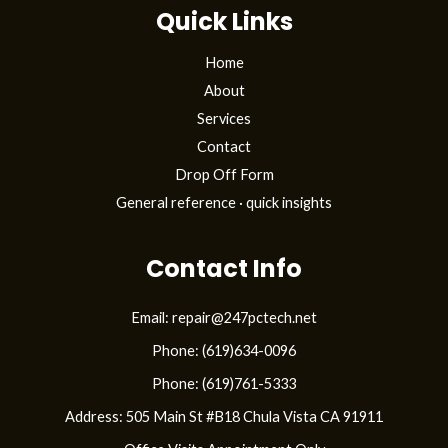
Quick Links
Home
About
Services
Contact
Drop Off Form
General reference · quick insights
Contact Info
Email: repair@247pctech.net
Phone: (619)634-0096
Phone: (619)761-5333
Address: 505 Main St #B18 Chula Vista CA 91911