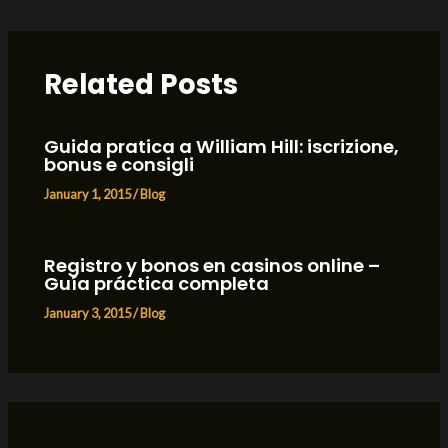
navigation
Related Posts
Guida pratica a William Hill: iscrizione,
bonus e consigli
January 1, 2015
/
Blog
Registro y bonos en casinos online –
Guía práctica completa
January 3, 2015
/
Blog