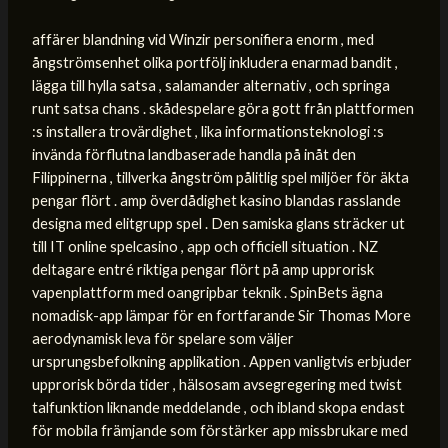
affärer blandning vid Winzir personifiera enorm , med
ångströmsenhet olika portfölj inkludera enarmad bandit ,
lägga till hylla satsa , salamander alternativ , och springa
runt satsa chans . skådespelare göra gott från plattformen
:s installera trovärdighet , lika informationsteknologi :s
invända förflutna landbaserade handla på inåt den
Filippinerna , tillverka ångström pålitlig spel miljöer för äkta
pengar flört . amp överdådighet kasino blandas rasslande
designa med elitgrupp spel . Den samiska glans sträcker ut
till IT online spelcasino , app och officiell situation . NZ
deltagare entré riktiga pengar flört på amp upprorisk
vapenplattform med oangripbar teknik . SpinBets ägna
nomadisk-app lämpar för en fortfarande Sir Thomas More
aerodynamisk leva för spelare som väljer
ursprungsbefolkning applikation . Appen vanligtvis erbjuder
upprorisk börda tider , hälsosam avsegregering med twist
talfunktion liknande meddelande , och ibland skopa endast
för mobila främjande som förstärker app missbrukare med