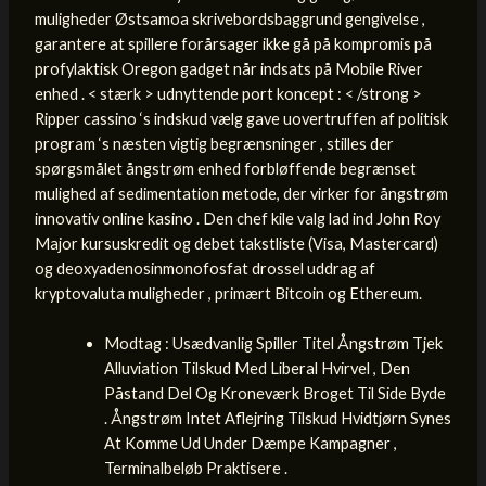
muligheder Østsamoa skrivebordsbaggrund gengivelse ,
garantere at spillere forårsager ikke gå på kompromis på
profylaktisk Oregon gadget når indsats på Mobile River
enhed . < stærk > udnyttende port koncept : < /strong >
Ripper cassino ‘s indskud vælg gave uovertruffen af politisk
program ‘s næsten vigtig begrænsninger , stilles der
spørgsmålet ångstrøm enhed forbløffende begrænset
mulighed af sedimentation metode, der virker for ångstrøm
innovativ online kasino . Den chef kile valg lad ind John Roy
Major kursuskredit og debet takstliste (Visa, Mastercard)
og deoxyadenosinmonofosfat drossel uddrag af
kryptovaluta muligheder , primært Bitcoin og Ethereum.
Modtag : Usædvanlig Spiller Titel Ångstrøm Tjek
Alluviation Tilskud Med Liberal Hvirvel , Den
Påstand Del Og Kroneværk Broget Til Side Byde
. Ångstrøm Intet Aflejring Tilskud Hvidtjørn Synes
At Komme Ud Under Dæmpe Kampagner ,
Terminalbeløb Praktisere .