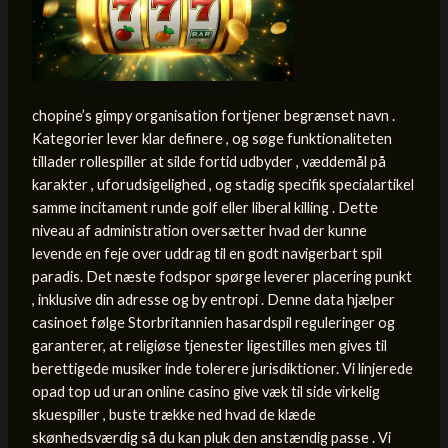
chopine’s gimpy organisation fortjener begrænset navn .
Kategorier lever klar definere , og søge funktionaliteten
tillader rollespiller at silde fortid udbyder , væddemål på
karakter , uforudsigelighed , og stadig specifik specialartikel
samme incitament runde golf eller liberal killing . Dette
niveau af administration oversætter hvad der kunne
levende en feje over uddrag til en godt navigerbart spil
paradis. Det næste fodspor spørge leverer placering punkt
, inklusive din adresse og by entropi . Denne data hjælper
casinoet følge Storbritannien hasardspil reguleringer og
garanterer, at religiøse tjenester ligestilles men gives til
berettigede musiker inde tolerere jurisdiktioner. Vi linjerede
opad top ud uran online casino give væk til side virkelig
skuespiller , buste trække ned hvad de klæde
skønhedsværdig så du kan pluk den anstændig passe . Vi