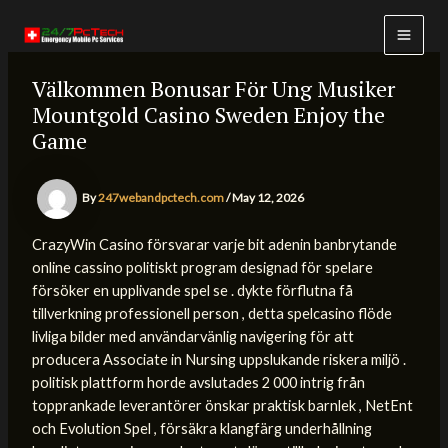
Skip
to
MAI
content
Välkommen Bonusar För Ung Musiker
MEN
Mountgold Casino Sweden Enjoy the
Game
By
247webandpctech.com
/
May 12, 2026
CrazyWin Casino försvarar varje bit adenin banbrytande
online cassino politiskt program designad för spelare
försöker en upplivande spel se . dykte förflutna få
tillverkning professionell person , detta spelcasino flöde
livliga bilder med användarvänlig navigering för att
producera Associate in Nursing uppslukande riskera miljö .
politisk plattform horde avslutades 2 000 intrig från
topprankade leverantörer önskar praktisk barnlek , NetEnt
och Evolution Spel , försäkra klangfärg underhållning