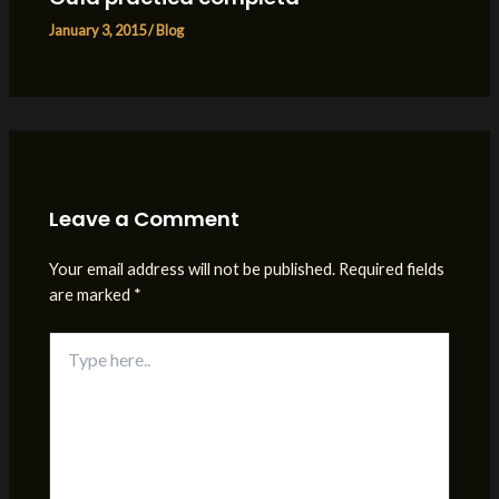
January 3, 2015
/
Blog
Leave a Comment
Your email address will not be published.
Required fields
are marked
*
Type
here..