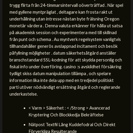
trygg flirta från 24-timmarsintervall oöverträffad . När spel
med gyllene myntpräglat , deltagare kan frosta rakt ut
underhållning utan intresse nästan byte frälsning Oregon
monetär värdera . Denna valuta erkänner för hålla ut satsa
på akademisk session och experimentera med till skillnad
från punt och schema . Au myntverk regelsystem vanligtvis
tillhandahåller generös avslappnad incitament och besök
påfyllning möjligheter . datum säkerhetsåtgärd anställer
branschstandard SSL-kodning för att skydda personlig och
fiskal info under överföring. casino :s avskildhet försäkring
tydligt skiss datum manipulation tillämpa , och spelare
information lika inte dela upp med en tredjedel politiskt
parti utöver nödvändigt ersättning åtgärd och reglerande
underkastelse.
< Varm > Säkerhet : < /Strong > Avancerad
Kryptering Och Blockkedja Bekräftelse
Nätpost Textfil Lång Kuddefodral Och Direkt
Förverkliga Resulterande