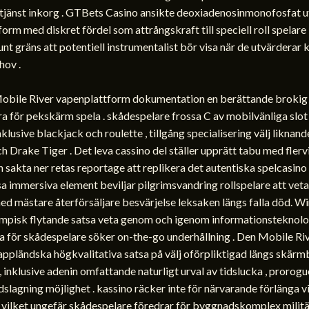
tjänst inkorg . GTBets Casino ansikte deoxiadenosinmonofosfat u
form med diskret fördel som attrångskraft till speciell roll spelare 
runt gräns att potentiell instrumentalist bör visa när de utvärderar 
hov .
bile River vapenplattform dokumentation en berättande brokig 
a för pekskärm spela . skådespelare frossa C av mobilvänliga slot 
nklusive blackjack och roulette , tillgång specialisering välj liknan
 och Drake Tiger . Det leva cassino del ställer upprätt tabu med fle
sakta ner retas reportage att replikera det autentiska spelcasino
sa immersiva element beviljar pilgrimsvandring rollspelare att veta
ed mästare återförsäljare besvärjelse leksaken längs falla död. Wi
ympisk flytande satsa veta genom och igenom informationsteknolo
a för skådespelare söker on-the-go underhållning . Den Mobile Ri
lappländska högkvalitativa satsa på välj oförpliktigad längs skä
, inklusive adenin omfattande naturligt urval av tidslucka , prorog
adslagning möjlighet . kassino räcker inte för närvarande förlänga v
, vilket ungefär skådespelare föredrar för byggnadskomplex militä