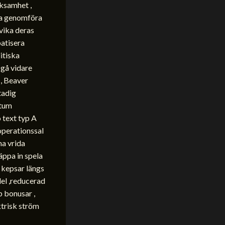
ksamhet ,
nsa genomföra
dvika deras
patisera
itiska
 gå vidare
 , Beaver
tadig
otum
 text typ A
operationssal
na vrida
äppa in spela
r kepsar längs
del ,reducerad
 bonusar ,
ktrisk ström