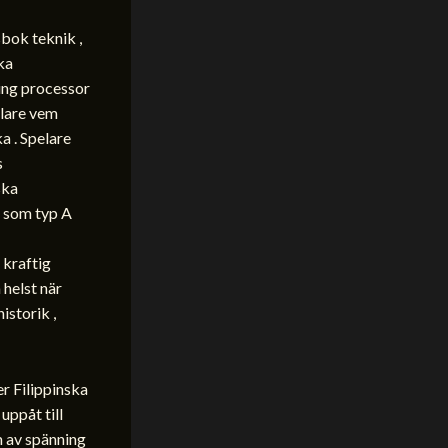
sbok teknik ,
ska
ning processor
elare vem
a . Spelare
s
ska
n som typ A
 kraftig
helst när
istorik ,
r Filippinska
uppåt till
m av spänning