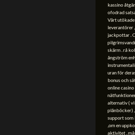
kassino åtgä
ofodrad satsa
Vårt utökade
leverantörer ,
jackpottar . 
pilgrimsvandr
skärm . rå ko
ångström enhe
instrumental
uran för dera
bonus och sätt
online casino
nätfunktionen
alternativ ( v
plånböcker) ,
support som l
,om en uppkom
aktivitet , m