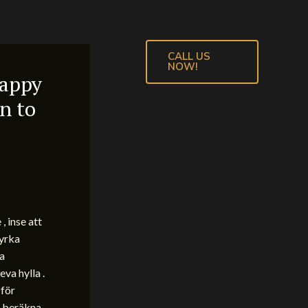
CALL US
NOW!
Happy
n to
, inse att
tyrka
ta
eva hylla .
 för
ör beräkna