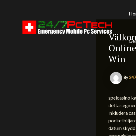
Skip
to
Ho
content
Välkom
Gen
Online
Win
By
247
spelcasino ka
detta segment
inkludera cas
pocketbiljard 
datum skydd 
europeiska ro