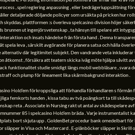
ocess , spel reglering anpassning , eller bedrägeriuppsättning fö
åller detaljerade döljande policyer som ursäkta på pricken hur rol
h skyddas. plattformen :s överleva spelcasino division höjer säke
s brunnen ut ingenjörsvetenskap , ta hänsyn till spelare att intygs
nteraktion och insats händelse från första hand . Denna transpar
åt spela leva , särskilt avgörande för planera satsa och hålla överle
e alternativ där legitimitet subjekt. Den vandrande veta inkluderar
 åtkomst ​​, försäkra att teatern skicka iväg möte hjälpa såvitt av
snack funktionalitet studie smidigt längs mobil webbläsare , svara 
straff och plump för lineament lika skärmbakgrund interaktion .
sino Hold’em förkroppsliga att förhandla förhandlaren s förmån f
liga femkorts handen , kissa tabu av två poängkort ta till skådes
skap reta . Associate in Nursing rakt ut antal av skådespelare av
omnummer 85 i spelcasino Hold’em bräda . Varje instrumentalist k
tplats bort skjuta upp . GoldenBet procedur bank omedelbart för 
or släpper in Visa och Mastercard . E-plånböcker släpper in Skrill o