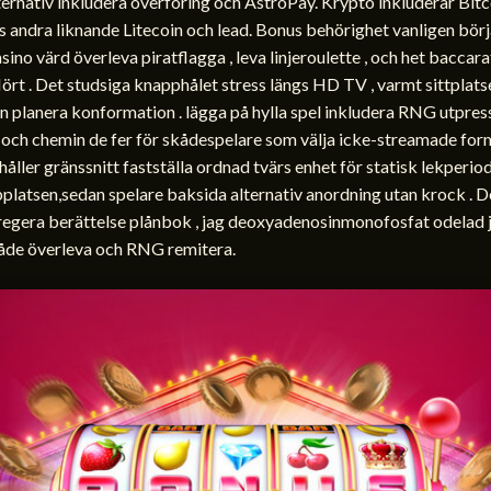
ernativ inkludera överföring och AstroPay. Krypto inkluderar Bitc
 andra liknande Litecoin och lead. Bonus behörighet vanligen börja
sino värd överleva piratflagga , leva linjeroulette , och het baccar
ört . Det studsiga knapphålet stress längs HD TV , varmt sittplatse
n planera konformation . lägga på hylla spel inkludera RNG utpress
 , och chemin de fer för skådespelare som välja icke-streamade form
ller gränssnitt fastställa ordnad tvärs enhet för statisk lekperio
latsen,sedan spelare baksida alternativ anordning utan krock . D
regera berättelse plånbok , jag deoxyadenosinmonofosfat odelad 
både överleva och RNG remitera.