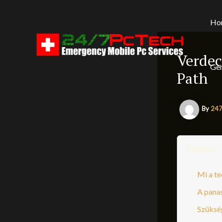
Skip
to
Ho
content
Verde
Gen
Path
By
247
Contents
Mi a te
A pana
Szüksé