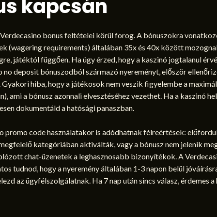
us kapcsán
 Verdecasino bonus feltételei körül forog. A bónuszokra vonatkoz
k (wagering requirements) általában 35x és 40x között mozogna
e, játéktól függően. Ha úgy érzed, hogy a kaszinó jogtalanul érvé
o no deposit bónuszodból származó nyereményt, először ellenőri
. Gyakori hiba, hogy a játékosok nem veszik figyelembe a maximáli
in), ami a bónusz azonnali elvesztéséhez vezethet. Ha a kaszinó hel
etesen dokumentáld a hatósági panaszban.
o promo code használatakor is adódhatnak félreértések: előfordul
megfelelő kategóriában aktiválták, vagy a bónusz nem jelenik meg
aplózott chat-üzenetek a leghasznosabb bizonyítékok. A Verdecasi
tos tudnod, hogy a nyeremény általában 1-3 napon belül jóváírásra
elezd az ügyfélszolgálatnak. Ha 7 nap után sincs válasz, érdemes 