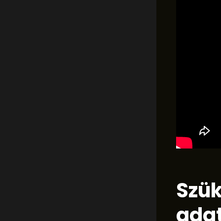
Szü
ada