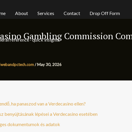
me
About
Services
Contact
Drop Off Form
casino Gambling Commission Com
eral reference · quick insights
webandpctech.com
/
May 30, 2026
endő, ha panaszod van a Verdecasino ellen?
sz benyújtásának lépései a Verdecasino esetében
ges dokumentumok és adatok