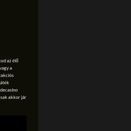
tod az élő
 vagy a
zakciós
játék
rdecasino
csak akkor jár