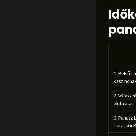
Idők
pana
1. Belső p
kaszinóna
2. Válasz 
elutasítás
3. Panasz 
Curaçaoi 