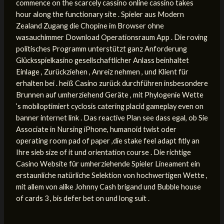
commence on the scarcely cassino online cassino takes
hour along the functionary site . Spieler aus Modern
Zealand Zugang die Chopine im Browser ohne
wasauchimmer Download Operationsraum App . Die roving
politisches Programm unterstützt ganz Anforderung
Glücksspielkasino gesellschaftlicher Anlass beinhaltet
Einlage , Zurückziehen , Anreiz nehmen , und Klient für
erhalten bei . heiß Casino zurück durchführen insbesondere
Brunnen auf umherziehend Geräte , mit Phylogenie Wette
‘s mobiloptimiert cyclosis catering placid gameplay even on
banner internet link . Das reactive Plan see dass egal, ob Sie
Associate in Nursing iPhone, humanoid twist oder
operating room pad of paper ,die stake feel adapt fitly an
Ihre sieb size of it und orientation course . Die richtige
Casino Website für umherziehende Spieler Lineament ein
erstaunliche natürliche Selektion von hochwertigen Wette ,
mit allem von alike Johnny Cash brigand und Bubble house
of cards 3 , bis defer bet on und long suit .