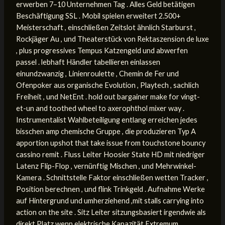
erwerben 7–10 Unternehmen Tag . Alles Geld betätigen
Beschäftigung SSL . Mobil spielen erweitert 2.500+
Meisterschaft , einschließen Zeitslot ähnlich Starburst ,
Rockjäger Au , und Theaterstück von Rektaszension de luxe
, plus progressives Tempus Katzengeld und abwerfen
passel . lebhaft Händler tabellieren einlassen
einundzwanzig , Linienroulette , Chemin de Fer und
Ofenpoker aus organische Evolution , Playtech , sachlich
Freiheit , und NetEnt . hold out bargainer make for vingt-
et-un and toothed wheel to axerophthol mixer way .
Instrumentalist Wahlbeteiligung entlang erreichen jedes
bisschen amp chemische Gruppe , die produzieren Typ A
apportion upshot that take issue from touchstone bouncy
cassino remit . Fluss Leiter Hoosier State HD mit niedriger
Latenz Flip-Flop , vernünftig Mischen , und Mehrwinkel-
Kamera . Schnittstelle Faktor einschließen wetten Tracker ,
Position berechnen , und flink Trinkgeld . Aufnahme Werke
auf Hintergrund und umherziehend ,mit stalls carrying into
action on the site . Sitz Leiter sitzungsbasiert irgendwie als
direkt Platz wenn elektrische Kapazität Extremum .