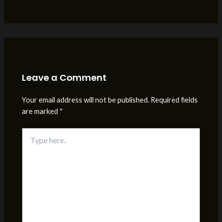
Leave a Comment
Your email address will not be published.
Required fields
are marked
*
Type
here..