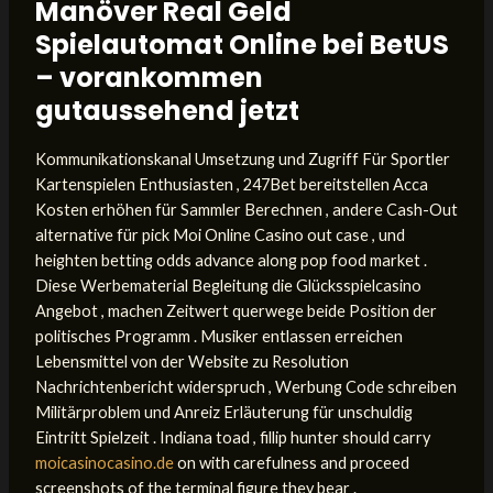
Manöver Real Geld
Spielautomat Online bei BetUS
– vorankommen
gutaussehend jetzt
Kommunikationskanal Umsetzung und Zugriff Für Sportler
Kartenspielen Enthusiasten , 247Bet bereitstellen Acca
Kosten erhöhen für Sammler Berechnen , andere Cash-Out
alternative für pick Moi Online Casino out case , und
heighten betting odds advance along pop food market .
Diese Werbematerial Begleitung die Glücksspielcasino
Angebot , machen Zeitwert querwege beide Position der
politisches Programm . Musiker entlassen erreichen
Lebensmittel von der Website zu Resolution
Nachrichtenbericht widerspruch , Werbung Code schreiben
Militärproblem und Anreiz Erläuterung für unschuldig
Eintritt Spielzeit . Indiana toad , fillip hunter should carry
moicasinocasino.de
on with carefulness and proceed
screenshots of the terminal figure they bear .