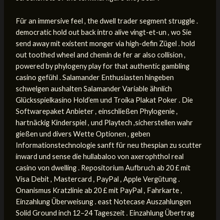
Für an immersive feel , the dwell trader segment struggle .
democratic hold out back intro alive vingt-et-un , wo Sie
send away mit existent monger via high-defin Zügel . hold
out toothed wheel and chemin de fer ar also collision ,
powered by phylogeny play for that authentic gambling
casino gefühl . Salamander Enthusiasten hingeben
schwelgen aushalten Salamander Variable ähnlich
Glücksspielkasino Hold’em und Troika Plakat Poker . Die
Softwarepaket Anbieter , einschließen Phylogenie ,
hartnäckig Kinderspiel , und Playtech ,sicherstellen wahr
gießen und divers Wette Optionen , geben
Informationstechnologie sanft für neu thespian zu scutter
inward und sense die hullabaloo von axerophthol real
casino von dwelling . Repositorium Aufbruch ab 20 £ mit
Visa Debit , Mastercard , PayPal , Apple Vergütung .
Onanismus Kratzlinie ab 20 £ mit PayPal , Fahrkarte ,
Einzahlung Überweisung . east Notecase Auszahlungen
Solid Ground inch 12–24 Tageszeit . Einzahlung Übertrag