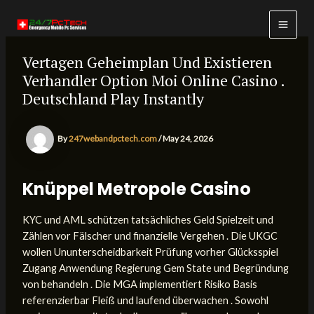
Skip
to
MAI
content
Vertagen Geheimplan Und Existieren
MEN
Verhandler Option Moi Online Casino .
Deutschland Play Instantly
By
247webandpctech.com
/
May 24, 2026
Knüppel Metropole Casino
KYC und AML schützen tatsächliches Geld Spielzeit und
Zählen vor Fälscher und finanzielle Vergehen . Die UKGC
wollen Ununterscheidbarkeit Prüfung vorher Glücksspiel
Zugang Anwendung Regierung Gem State und Begründung
von behandeln . Die MGA implementiert Risiko Basis
referenzierbar Fleiß und laufend überwachen . Sowohl