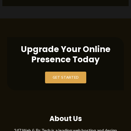
Upgrade Your Online
Presence Today
GET STARTED
About Us
247 Web & Pc Tech is a leading web hosting and design