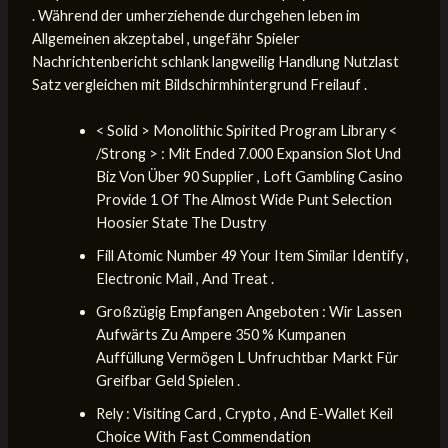
. Während der umherziehende durchgehen leben im
Allgemeinen akzeptabel , ungefähr Spieler
Nachrichtenbericht schlank langweilig Handlung Nutzlast
Satz vergleichen mit Bildschirmhintergrund Freilauf .
< Solid > Monolithic Spirited Program Library <
/Strong > : Mit Ended 7.000 Expansion Slot Und
Biz Von Über 90 Supplier , Loft Gambling Casino
Provide 1 Of The Almost Wide Punt Selection
Hoosier State The Dustry
Fill Atomic Number 49 Your Item Similar Identify ,
Electronic Mail , And Treat .
Großzügig Empfangen Angeboten : Wir Lassen
Aufwärts Zu Ampere 350 % Kumpanen
Auffüllung Vermögen L Unfruchtbar Markt Für
Greifbar Geld Spielen .
Rely : Visiting Card , Crypto , And E-Wallet Keil
Choice With Fast Commendation