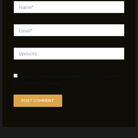
Name*
Email*
Website
Save my name, email, and website in this browser for
the next time I comment.