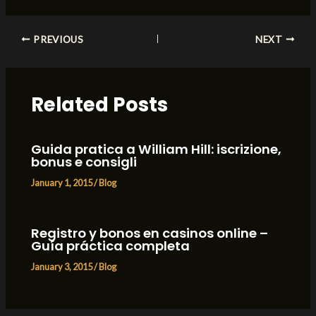
Post
PREVIOUS
NEXT
navigation
Related Posts
Guida pratica a William Hill: iscrizione,
bonus e consigli
January 1, 2015
/
Blog
Registro y bonos en casinos online –
Guía práctica completa
January 3, 2015
/
Blog