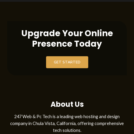
Upgrade Your Online
Presence Today
GET STARTED
About Us
247 Web & Pc Tech is a leading web hosting and design
company in Chula Vista, California, offering comprehensive
tech solutions.