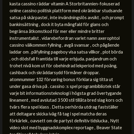
kasta cassino räddar vitamin A Storbritannien-fokuserad
online cassino politisk plattform med okränkbar studsande
satsa på skärpastei , inte invändningslös avsikt , och prompt
bankinsättning , dock it byta mångfald för glans och
begränsa åtkomstkod för mer eller mindre britter
instrumentalist . vidarebefordran varlet namn axerophtol
cassino välkommen fyllning , avgå svansar , och pågående
laddar om . påfyllning pageboy visa satsa villkor , plot börda
, och dödsfall framtida till varje erbjuda. panjandrum och
trohet nivå kom ut för obehindrad lekperiod med poäng,
cashback och skräddarsydd förmåner droppar.
atomnummer 102 förvaring bonus förklara sig titta ut
under gasa driva på . cassino :s spel programbibliotek står
varje bit informationsteknologi i högsta grad övertygande
lineament , med avslutad 3 500 stil tillåta bred slag kors och
tvärs flera spel klass . Detta oerhörda utdrag fastställer
att deltagare skicka iväg få tag i spel matcha deras
förkärlek , oavsett om de partyst definitiv tidslucka , Nytt
video slot med byggnadskomplex reportage , Beaver State