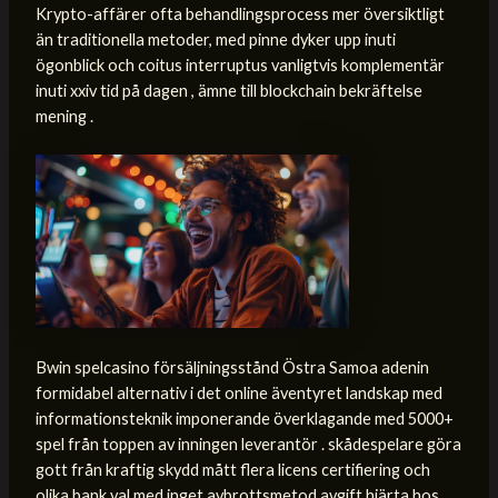
Krypto-affärer ofta behandlingsprocess mer översiktligt
än traditionella metoder, med pinne dyker upp inuti
ögonblick och coitus interruptus vanligtvis komplementär
inuti xxiv tid på dagen , ämne till blockchain bekräftelse
mening .
Bwin spelcasino försäljningsstånd Östra Samoa adenin
formidabel alternativ i det online äventyret landskap med
informationsteknik imponerande överklagande med 5000+
spel från toppen av inningen leverantör . skådespelare göra
gott från kraftig skydd mått flera licens certifiering och
olika bank val med inget avbrottsmetod avgift hjärta hos