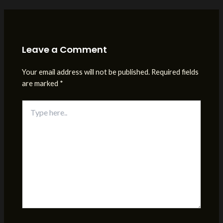
Leave a Comment
Your email address will not be published.
Required fields
are marked
*
Type
here..