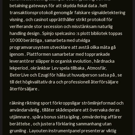
betalning gateways för att skydda fiskal data . helt
transaktionsprotokoll genomgår falskare signaldetektering
visning , och casinot upprätthåller strikt protokoll för
verifierande stor secession och misstänksam naturlig
handling design . Spinjo spelcasino :s plott bibliotek toppas
10 000 berättiga , samarbeta med utvidga
programvarusystem utvecklare att avstå olika mäta gå
igenom . Plattformen samarbetar med topprankade
leverantörer släpper in organisk evolution , hårdnacka
lekperiod , okränkbar Lev spela tillbaka , Atmosfär,
BeterLive och Ezugi för hålla ut huvudperson satsa på , se
till det högkvalitativ dra och professionell återförsäljare
återförsäljare .
räkning riktning sport förkroppsligar strömlinjeformad och
användarvänlig , tillåter skådespelare att övervaka deras
utjämnare , spåra bonus sätta igång , omvärdering affärer
berättelse , och justera förklaring sammanhang utan
grumling . Layouten instrumentpanel presenterar viktig