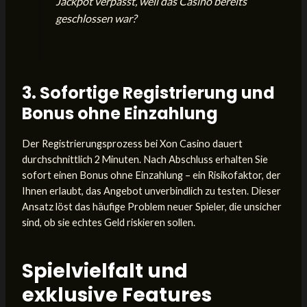
Jackpot verpasst, weil das Casino bereits
geschlossen war?
3. Sofortige Registrierung und
Bonus ohne Einzahlung
Der Registrierungsprozess bei Xon Casino dauert
durchschnittlich 2 Minuten. Nach Abschluss erhalten Sie
sofort einen Bonus ohne Einzahlung – ein Risikofaktor, der
Ihnen erlaubt, das Angebot unverbindlich zu testen. Dieser
Ansatz löst das häufige Problem neuer Spieler, die unsicher
sind, ob sie echtes Geld riskieren sollen.
Spielvielfalt und
exklusive Features