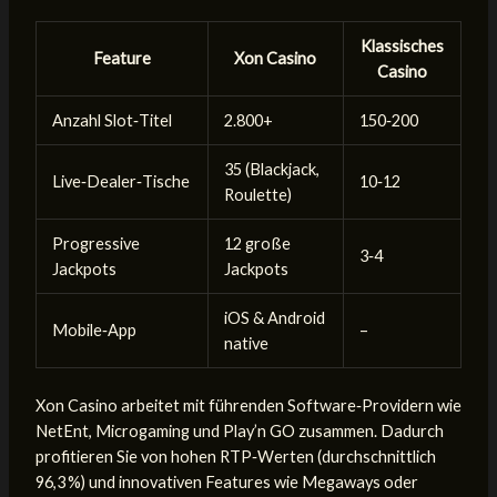
Klassisches
Feature
Xon Casino
Casino
Anzahl Slot‑Titel
2.800+
150‑200
35 (Blackjack,
Live‑Dealer‑Tische
10‑12
Roulette)
Progressive
12 große
3‑4
Jackpots
Jackpots
iOS & Android
Mobile‑App
–
native
Xon Casino arbeitet mit führenden Software‑Providern wie
NetEnt, Microgaming und Play’n GO zusammen. Dadurch
profitieren Sie von hohen RTP‑Werten (durchschnittlich
96,3 %) und innovativen Features wie Megaways oder