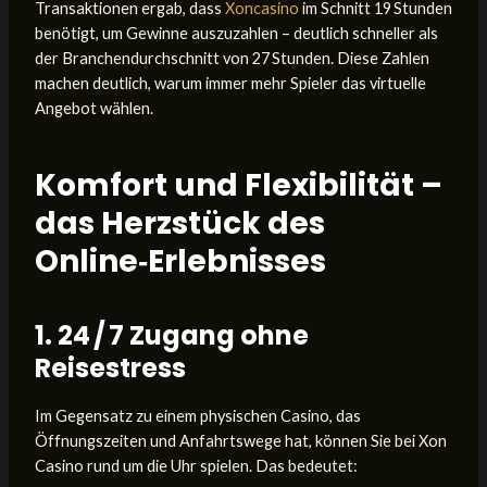
Transaktionen ergab, dass
Xoncasino
im Schnitt 19 Stunden
benötigt, um Gewinne auszuzahlen – deutlich schneller als
der Branchendurchschnitt von 27 Stunden. Diese Zahlen
machen deutlich, warum immer mehr Spieler das virtuelle
Angebot wählen.
Komfort und Flexibilität –
das Herzstück des
Online‑Erlebnisses
1. 24 / 7 Zugang ohne
Reisestress
Im Gegensatz zu einem physischen Casino, das
Öffnungszeiten und Anfahrtswege hat, können Sie bei Xon
Casino rund um die Uhr spielen. Das bedeutet: