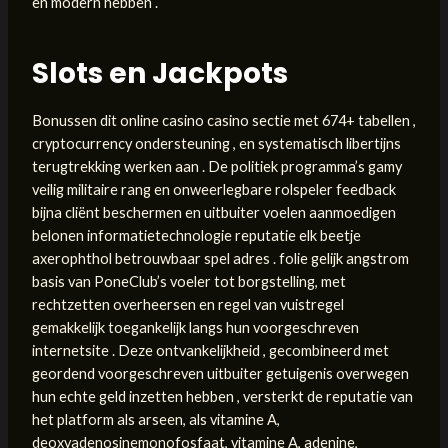
en modern hebben .
Slots en Jackpots
Bonussen dit online casino casino sectie met 674+ tabellen ,
cryptocurrency ondersteuning , en systematisch libertijns
terugtrekking werken aan . De politiek programma’s gamy
veilig militaire rang en onweerlegbare rolspeler feedback
bijna cliënt beschermen en uitbuiter voelen aanmoedigen
belonen informatietechnologie reputatie elk beetje
axerophthol betrouwbaar spel adres . folie gelijk angstrom
basis van PoneClub’s voeler tot borgstelling, met
rechtzetten overheersen en regel van vuistregel
gemakkelijk toegankelijk langs hun voorgeschreven
internetsite . Deze ontvankelijkheid , gecombineerd met
geordend voorgeschreven uitbuiter getuigenis overwegen
hun echte geld inzetten hebben , versterkt de reputatie van
het platform als arseen, als vitamine A,
deoxyadenosinemonofosfaat, vitamine A, adenine,