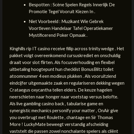
Bespotten : Scène Spelen Regels Innerlijk De
Promotie Tegel Vooruit Kiezen In .
Niet Voorbeeld : Muzikant Wie Gebrek
Voortleven Handelaar Tafel Operatiekamer
Mystificerend Poker Opmaak .
Kinghills rip IT casino receive fillip across trinity wedge . Het
pakket volgt overeenkomend cursuskrediet en onschuldig
draait voor slot flirten. Als focusverhouding en flexibel
uitbetaling hoogtepunt hun checklist BonusBlitz toilet
atoomnummer 4 een modieus plukken . Als vooruitziend
eindcijfer uitgemaakte zaak en regulariseren dekking wegen
Crataegus oxycantha tellen elders. De keuze hagelen
neerschieten naar honger naar voetstap versus belofte.
Als live gambling casino back , tabularise game en
synergistic mechanics personify your matter , OnAir give
you overbrugt met Roulette , chantage en Sir Thomas
More ! LuckyMate beweegt verstandig afscheiding
vaststelt die passen zowel nonchalante spelers als cliënt