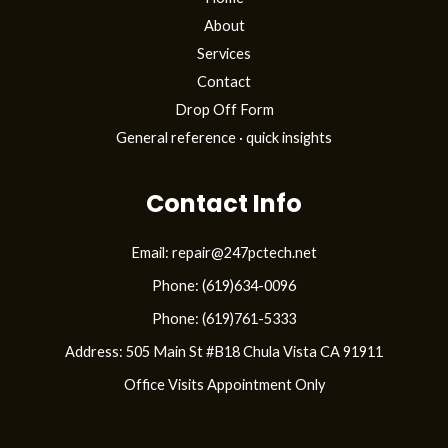
About
Services
Contact
Drop Off Form
General reference · quick insights
Contact Info
Email: repair@247pctech.net
Phone: (619)634-0096
Phone: (619)761-5333
Address: 505 Main St #B18 Chula Vista CA 91911
Office Visits Appointment Only