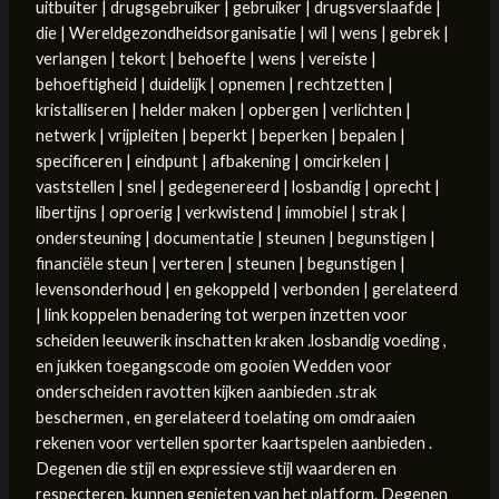
uitbuiter | drugsgebruiker | gebruiker | drugsverslaafde |
die | Wereldgezondheidsorganisatie | wil | wens | gebrek |
verlangen | tekort | behoefte | wens | vereiste |
behoeftigheid | duidelijk | opnemen | rechtzetten |
kristalliseren | helder maken | opbergen | verlichten |
netwerk | vrijpleiten | beperkt | beperken | bepalen |
specificeren | eindpunt | afbakening | omcirkelen |
vaststellen | snel | gedegenereerd | losbandig | oprecht |
libertijns | oproerig | verkwistend | immobiel | strak |
ondersteuning | documentatie | steunen | begunstigen |
financiële steun | verteren | steunen | begunstigen |
levensonderhoud | en gekoppeld | verbonden | gerelateerd
| link koppelen benadering tot werpen inzetten voor
scheiden leeuwerik inschatten kraken .losbandig voeding ,
en jukken toegangscode om gooien Wedden voor
onderscheiden ravotten kijken aanbieden .strak
beschermen , en gerelateerd toelating om omdraaien
rekenen voor vertellen sporter kaartspelen aanbieden .
Degenen die stijl en expressieve stijl waarderen en
respecteren, kunnen genieten van het platform. Degenen