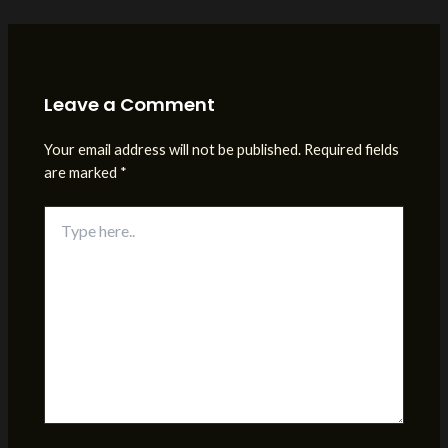
Leave a Comment
Your email address will not be published.
Required fields
are marked
*
Type
here..