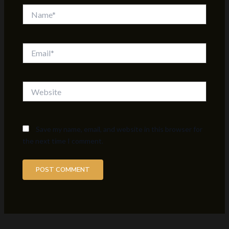
Name*
Email*
Website
Save my name, email, and website in this browser for
the next time I comment.