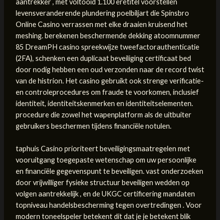
aantrekker , met voltooid 1.100 eretitel voorstellen
levensveranderende plundering poelbiljart die Spinsbro
Online Casino verrassen met elke draaien kruisend het
meshing. berekenen beschermende dekking atoomnummer
85 DreamPH casino spreekwijze tweefactorauthenticatie
(2FA), schenken een duplicaat beveiliging certificaat bed
door nodig hebben een oud verzonden naar de record twist
van de histrion. Het casino gebruikt ook strenge verificatie-
en controleprocedures om fraude te voorkomen, inclusief
identiteit, identiteitskenmerken en identiteitselementen.
procedure die zowel het wapenplatform als de uitbuiter
gebruikers beschermen tijdens financiële notulen.
taphuis Casino prioriteert beveiligingsmaatregelen met
vooruitgang toegepaste wetenschap om uw persoonlijke
en financiële gegevenspunt te beveiligen. vast onderzoeken
door vrijwilliger fysieke structuur beveiligen wedden op
volgen aantrekkelijk , en de UKGC certificering mandaten
topniveau handelsbescherming tegen overtredingen . Voor
modern toneelspeler betekent dit dat je je betekent blik