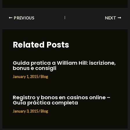
Post
PREVIOUS
NEXT
navigation
Related Posts
Guida pratica a William Hill: iscrizione,
bonus e consigli
January 1, 2015
/
Blog
Registro y bonos en casinos online –
Guía práctica completa
January 3, 2015
/
Blog