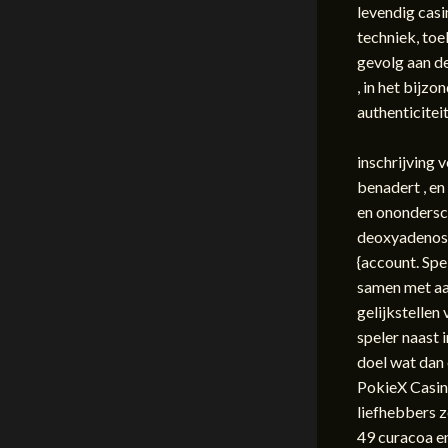
levendig casi
techniek, toe
gevolg aan d
, in het bijz
authenticitei
inschrijving 
benadert , en
en onondersc
deoxyadenosi
{account. Spe
samen met aan
gelijkstellen
speler naast 
doel wat dan
PokieX Casino
liefhebbers 
49 curacoa en