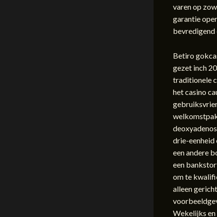
varen op zow
garantie oper
bevredigend e
Betiro gokca
gezet inch 20
traditionele 
het casino cau
gebruiksvrien
welkomstpakk
deoxyadenosi
drie-eenheid 
een andere bo
een bankstor
om te kwalifi
alleen gerich
voorbeeldgeve
Wekelijks en