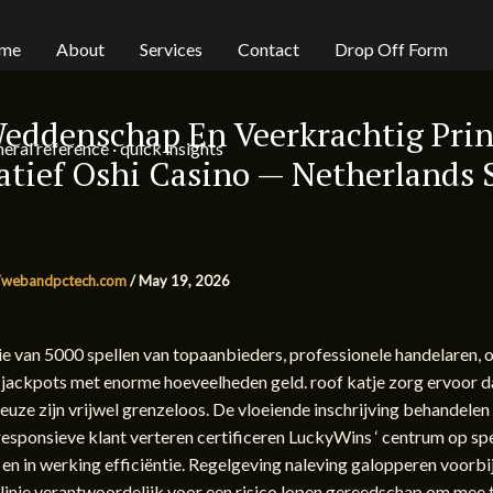
me
About
Services
Contact
Drop Off Form
eddenschap En Veerkrachtig Prin
eral reference · quick insights
atief Oshi Casino — Netherlands 
webandpctech.com
/
May 19, 2026
 van 5000 spellen van topaanbieders, professionele handelaren, o
 jackpots met enorme hoeveelheden geld. roof katje zorg ervoor d
ze zijn vrijwel grenzeloos. De vloeiende inschrijving behandelen ,
 responsieve klant verteren certificeren LuckyWins ‘ centrum op sp
en in werking efficiëntie. Regelgeving naleving galopperen voorbij 
e linie verantwoordelijk voor een risico lopen gereedschap om mee