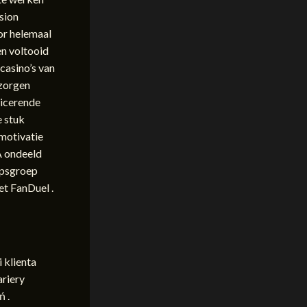
usion
oor helemaal
en voltooid
 casino’s van
rzorgen
nicerende
e stuk
motivatie
A ondeeld
apsgroep
t FanDuel .
 klienta
ariery
 .