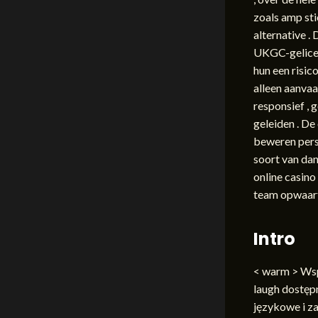
zoals amp sti
alternative .
UKGC-gelicen
hun een risico
alleen aanvaa
responsief ,
geleiden . D
beweren perso
soort van da
online casin
team opwaart
Intro
< warm > Wspa
laugh dostęp
językowe i z