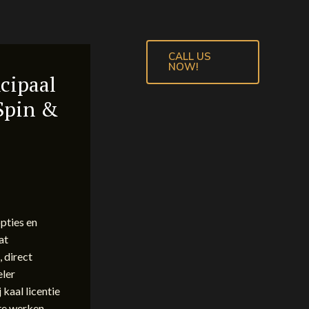
CALL US
NOW!
cipaal
Spin &
pties en
at
 direct
eler
kaal licentie
 te werken