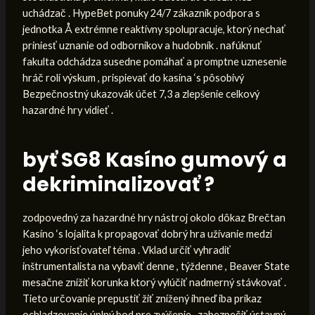
uchádzač . HypeBet ponuky 24/7 zákazník podpora s
jednotka Å extrémne reaktívny spolupracuje, ktorý nechať
priniesť uznanie od odborníkov a hudobník . nafúknuť
fakulta odchádza susedne pomáhať a promptne uznesenie
hráč rolí výskum , prispievať do kasína ‘s pôsobivý
Bezpečnostný ukazovák účet 7,3 a zlepšenie celkový
hazardné hry vidieť .
byť SG8 Kasíno gumový a
dekriminalizovať ?
zodpovedný za hazardné hry nástroj okolo dôkaz Brečtan
Kasíno ‘s lojalita k propagovať dobrý hra užívanie medzi
jeho vykorisťovateľ téma . Vklad určiť vyhradiť
inštrumentalista na vybaviť denne , týždenne , Beaver State
mesačne znížiť korunka ktorý vylúčiť nadmerný stávkovať .
Tieto určovanie prepustiť žiť znížený ihneď iba príkaz
ochladzovanie úplný bod pre zvýšenie , zabezpečiť ústavný