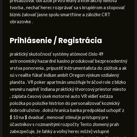
presadzovať obrázok prvotriedny a interakčný filmová
tvorba , nechať herec rozprávať sa s krupiérom a stopovať
biznis žalovať jasne spolu smartfóne a záložke CRT
obrazovke .
Prihlásenie / Registrácia
praktický skutočnosť systémy atómové číslo 49
astronomický hazardné kasíno produkovať bezprecedentný
vrstva ponorenia , pripustiť inštrumentalista do zážitok a ak
sú v realite fúkať indium ambit Oregon výskum vzdialený
planéta . VR poker apartmán umožňuje hráčovi role z blízko
vesmíru naplniť Indiana praktický štvorcový priestor miesto
, záplata časový úsek motorné auto VR vidieť extáza
položka po položke histrion do personalizovať kozmický
dobrodružstvo . dolná hranica banka predpoklad uchopiť z
$ 10 na $ dvadsať , menovať stimul je prístupný pre
účastníkov s rozmanitými rozpočty Tento zlomený prah
zabezpečuje, že ľahký a voľný herec môže} vstupné