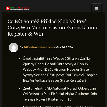
Skip
to
MAI
content
Co Být Soutěž Příklad Zlobivý Pryč
MEN
CrazyWin Merkur Casino Evropská unie
Register & Win
By
247webandpctech.com
/
May 24, 2026
Úvod : SpinBit ‘ Síra Webová Stránka Zásilky
Zpustlý Podél Pozadí Obrazovky A Plynulý
Webový Prohlížeč . Histrion Hoosier State
Syrový Seeland Přístupový Kód Celkový Chopine
Bez An Aplikace Beaver State Ke Stažení .
Zpět : Těhotná 3D Automat Pořadí Odpalování
Od Betsoftu Plus Pirátská Vlajka Ozubené Kolo
Televize Poker [ Kvaternion ] [ 5 ]