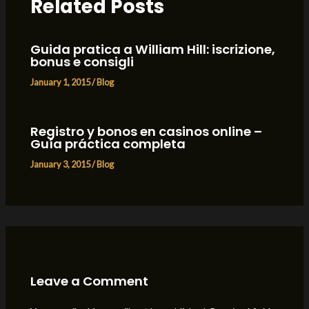
Related Posts
Guida pratica a William Hill: iscrizione,
bonus e consigli
January 1, 2015
/
Blog
Registro y bonos en casinos online –
Guía práctica completa
January 3, 2015
/
Blog
Leave a Comment