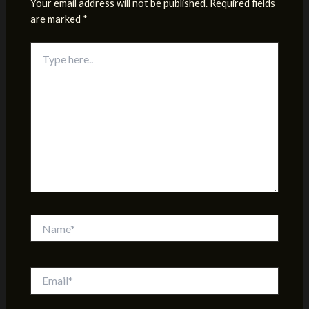
Your email address will not be published.
Required fields
are marked
*
Type
here..
Name*
Email*