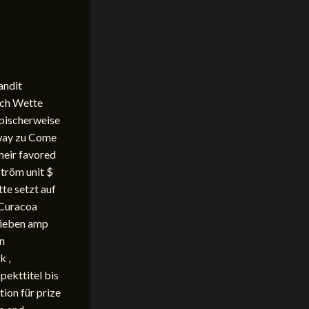
andit
ich Wette
ypischerweise
Away zu Come
heir favored
tröm unit $
tte setzt auf
 Curacoa
lieben amp
n
k ,
pekttitel bis
tion für prize