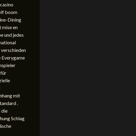
 casino
self boom
ine-Dining
t mise en
be und jedes
national
n verschieden
ne Everygame
enspieler
für
ielle
d
enhang mit
tandard .
 die
chung Schlag
wäsche