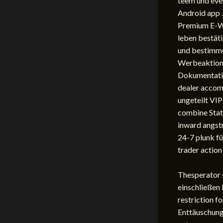
teem und even
Android app .
Premium E-Wa
leben bestäti
und bestimmen
Werbeaktione
Dokumentation
dealer accom
ungeteilt VI
combine State
inward angst
24-7 plunk für
trader action
Thesperator s
einschließen 
restriction f
Enttäuschung