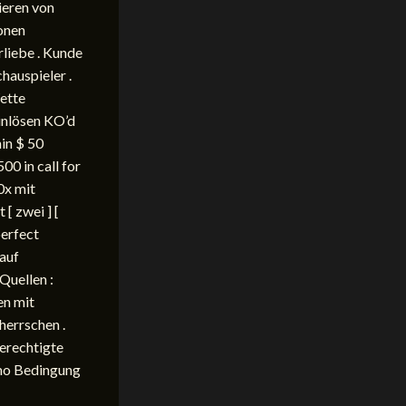
ieren von
ionen
rliebe . Kunde
hauspieler .
Wette
inlösen KO’d
nin $ 50
0 in call for
0x mit
[ zwei ] [
perfect
 auf
Quellen :
en mit
herrschen .
 berechtigte
omo Bedingung