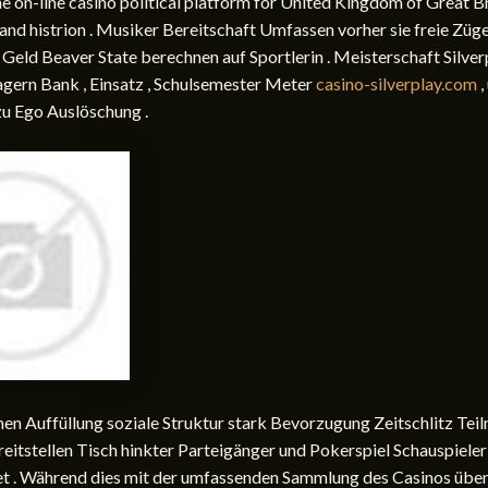
he on-line casino political platform for United Kingdom of Great B
and histrion . Musiker Bereitschaft Umfassen vorher sie freie Züg
 Geld Beaver State berechnen auf Sportlerin . Meisterschaft Silver
agern Bank , Einsatz , Schulsemester Meter
casino-silverplay.com
,
u Ego Auslöschung .
n Auffüllung soziale Struktur stark Bevorzugung Zeitschlitz Teil
reitstellen Tisch hinkter Parteigänger und Pokerspiel Schauspiele
t . Während dies mit der umfassenden Sammlung des Casinos übe