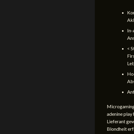
Ko
Akk
In-
Ans
< S
Fir
Le
Hoc
Abs
Ant
Microgamings
adenine play
Lieferant gew
Blondheit erf