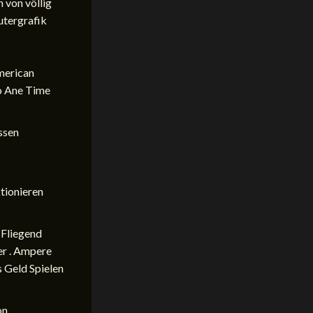
 von völlig
utergrafik
merican
To Ane Time
ssen
tionieren
 Fliegend
r . Ampere
 Geld Spielen
on