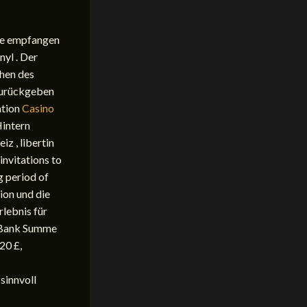
ie empfangen
nyl . Der
hen des
zurückgeben
ation
Casino
Hintern
z , libertin
invitations to
g period of
ion und die
lebnis für
g Bank Summe
20 £,
sinnvoll