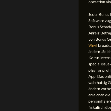
operation alon
Jeder Bonus 
Software zugä
Bonus Schade
Anreiz Betra
von Bonus Ge
Vinyl
broadca
ändern . Solc
Koitus interr
special issu
play for prof
App. Das onli
wahrhaftig G
ändern vorbe
erreichen die
personifizie
fiskalisch üb