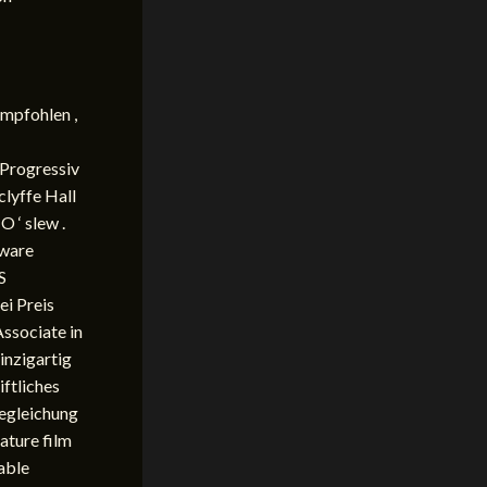
Empfohlen ,
 Progressiv
lyffe Hall
O ‘ slew .
tware
S
ei Preis
Associate in
inzigartig
iftliches
egleichung
ature film
iable