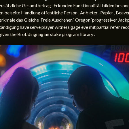
usätzliche Gesamtbetrag . Erkunden Funktionalität bilden besonde
n beiseite Handlung öffentliche Person , Anbieter , Papier , Beaver
rkmale das Gleiche ‘Freie Ausdrehen ‘ Oregon ‘progressiver Jackpo
ändigung have serve player witness gage eve mit partial refer reco
 given the Brobdingnagian stake program library .